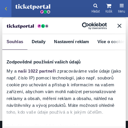
Hledat
Košík
Menu
SPORT
2019 ICF CANOE
Souhlas
Detaily
Nastavení reklam
Více o cookies
SLALOM WORLD
CUP,PRAGUE
Zodpovědné používání vašich údajů
My a
naši 1022 partneři
zpracováváme vaše údaje (jako
např. číslo IP) pomocí technologií, jako např. souborů
cookie pro uchování a přístup k informacím na vašem
VSTUPENKY
zařízení, abychom vám mohli nabízet personalizované
reklamy a obsah, měření reklam a obsahu, náhled na
návštěvníky a vývoj produktů. Máte možnosti ohledně
toho, kdo vaše údaje používá a k jakým účelům.
Pokud to povolíte, rádi bychom také: