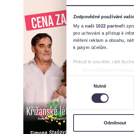
Zodpovědné používání vaši
My a
naši 1022 partneři
zpra
pro uchování a přístup k in
měření reklam a obsahu, náh
k jakým účelům.
Pokud to povolíte, rádi bych
Shromažďovali informace
Identifikovali vaše zaříz
Výběr
Zjistěte více o tom, jak zpr
Nutné
souhlasu
můžete kdykoliv změnit nebo 
Na těchto stránkách využívám
informace o vašem zařízení 
osobní údaje. Získané infor
Odmítnout
Tyto informace můžeme také s