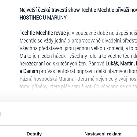
Největší česká travesti show Techtle Mechtle přiváží n
HOSTINEC U MARUNY
Techtle Mechtle revue
je v současné době nejúspěšnější
Mechtle se vždy jedná o propracované divadelní předsta
Všechna představení jsou jednou velkou komedií, a to 
Má to jen jeden háček - všechny role, a to včetně těch d
nerozeznání od skutečných žen. Pánové
Lukáš, Martin, 
a Danem
pro Vás tentokrát připravili další bláznivou ko
Rázná hospodská Maruna, která má nejen celý svůj host
tomu příběhy, které píše sám život. Co všechno se dá z
hasičského plesu, to uvidíte právě v české hudební ko
dávka českého humoru, láska, hospodská rvačka a pivo
během večera české hospodské písničky, které si budete
Všechna představení jsou vlastní autorskou tvorbou pán
dialogy, hudbu, návrhy scény i kostýmů.
Ticketportal je zárukou pravosti vstupe
Nenechte si ujít strhující hudební představení v podání
Detaily
Nastavení reklam