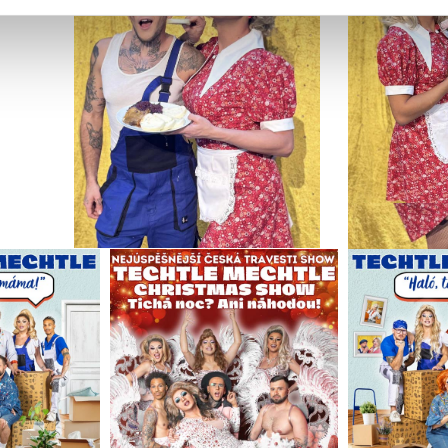
cemi, které jste jim poskytli nebo které získali v důsledku toho,
 naleznete níže. Možnosti zpracování upravíte zaškrtnutím přís
atí stránky v záložce „Cookies a jejich nastavení“.