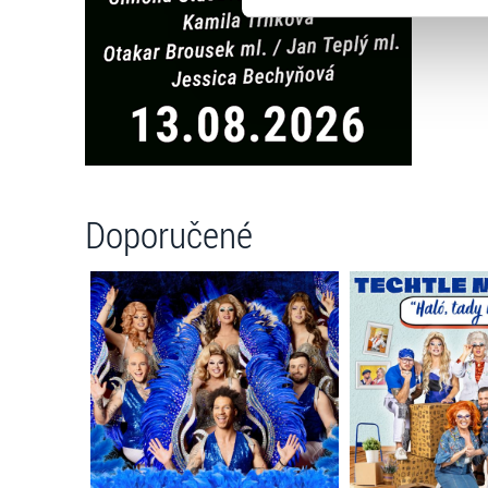
zkombinovat s dalšími informa
Jaké typy cookies používáme,
můžete kdykoliv změnit v záp
Doporučené