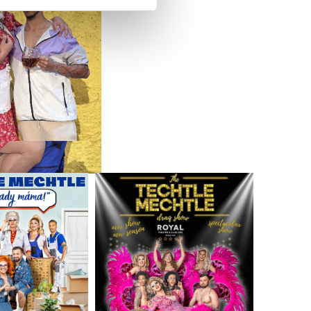
 že používáte jejich služby.
lušné varianty. Svoji volbu