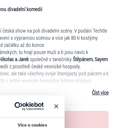
ovou divadelní komedii
 česká show na poli divadelní scény. V podání Techtle
vení s výpravnou scénou a více jak 80-ti kostýmy.
od začátku až do konce.
ámských, tu hrají pouze muži a ti jsou navíc k
Nikolas a Jarek
společně s tanečníky
Štěpánem, Sayem
medii z prostředí české vesnické hospody.
inec, ale také všechny svoje štamgasty pod palcem a k
ažít v jedné vesnické hospůdce během přípravy
medii
"Hostinec u Maruny"
. Chybět nebude pořádná
Číst více
 poteče jak jinak než proudem. Samozřejmě zazní
 broukat ještě na cestě domů a i celý druhý den...
ů z Techtle Mechtle revue, a to od scénáře, přes
nek
 nejúspěšnějších českých travesti umělců a jejich
Více o cookies