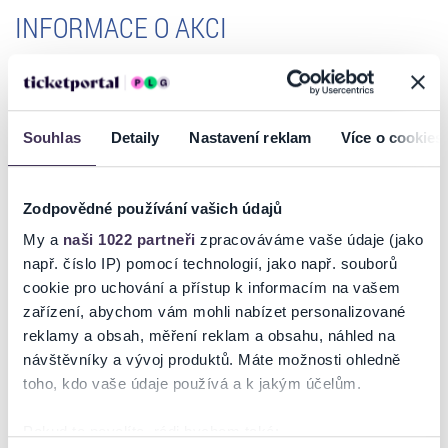
INFORMACE O AKCI
LEONA MACHÁLKOVÁ A MARIAN VOJTKO - HVĚZDNÉ DUETY
Hvězdné duety jsou připraveny pro milovníky těch nejkrásnějších
českých a zahraničních písní, které máte rádi.
Souhlas
Detaily
Nastavení reklam
Více o cookies
Zcela nové koncertní letní turné, které zahajuje už 8. května na
nádvoří zámku Třeboň.
Leona Machálková a Marian Vojtko vám budou, na krásné letní scéně
Zodpovědné používání vašich údajů
pod širým nebem, během více než 1 a půl hodinového koncertu
zpívat za doprovodu orchestru skladby jako: Přísahám, že jsem to já,
My a
naši 1022 partneři
zpracováváme vaše údaje (jako
Stín katedrál, Den je krásny, Money, money, money a mnoho dalších.
např. číslo IP) pomocí technologií, jako např. souborů
cookie pro uchování a přístup k informacím na vašem
Leona Machálková
zařízení, abychom vám mohli nabízet personalizované
stálice naší popové a muzikálové scény. Od roku 1993 hraje hlavní
reklamy a obsah, měření reklam a obsahu, náhled na
ženské role na pražské muzikálové scéně /West Side Story, Jesus
Christ Superstar, Dracula, Monte Cristo, Bídníci a další. Vydala 9
návštěvníky a vývoj produktů. Máte možnosti ohledně
Číst více
sólových alb a účinkovala také např. ve StarDance nebo v show Tvoje
toho, kdo vaše údaje používá a k jakým účelům.
tvář má známý hlas.
Marian Vojtko
Pokud to povolíte, rádi bychom také: