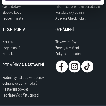
získali v důsledku toho, že používáte jejich služby. Jaké
Časté dotazy
Informace pro nové pořadatele
typy cookies používáme, naleznete níže. Možnosti
Slevové kódy
Pořadatelský admin
zpracování upravíte zaškrtnutím příslušné varianty. Svoji
Prodejní místa
Aplikace CheckTicket
volbu můžete kdykoliv změnit v zápatí stránky v záložce
„Cookies a jejich nastavení“.
TICKETPORTAL
OZNÁMENÍ
Kariéra
Tiskové zprávy
Logo manuál
Změny a zrušení
Kontakt
Pokyny pořadatele
PODMÍNKY A NASTAVENÍ
Podmínky nákupu vstupenek
Ochrana osobních údajů
Nastavení cookies
Prohlášení o přístupnosti