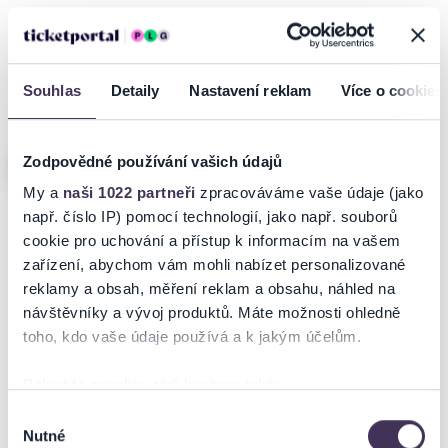
Souhlas
Detaily
Nastavení reklam
Více o cookies
Poslední místa
Zodpovědné používání vašich údajů
My a
naši 1022 partneři
zpracováváme vaše údaje (jako
např. číslo IP) pomocí technologií, jako např. souborů
Davis Cup Qualifiers
XTB KSW 121
cookie pro uchování a přístup k informacím na vašem
zařízení, abychom vám mohli nabízet personalizované
reklamy a obsah, měření reklam a obsahu, náhled na
18–19.09.2026
19.09.2026
Praha
Liberec
návštěvníky a vývoj produktů. Máte možnosti ohledně
toho, kdo vaše údaje používá a k jakým účelům.
Pokud to povolíte, rádi bychom také:
Shromažďovali informace o vaší geografické poloze,
Výběr
Nutné
které mohou být přesné na několik metrů
souhlasu