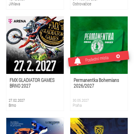
Jihlava
Ostrovačice
Poslední místa
FMX GLADIATOR GAMES
Permanentka Bohemians
BRNO 2027
2026/2027
27.02.2027
30.05.2027
Brno
Praha