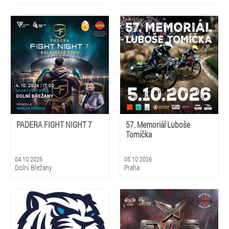
PADERA FIGHT NIGHT 7
57. Memoriál Luboše
Tomíčka
04.10.2026
05.10.2026
Dolní Břežany
Praha