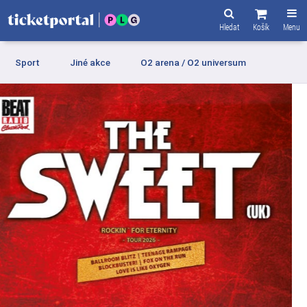
Hledat
Košík
Menu
Sport
Jiné akce
O2 arena / O2 universum