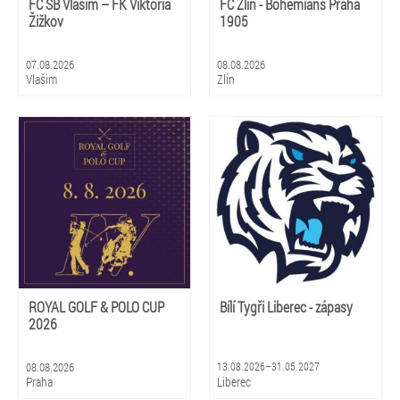
FC SB Vlašim – FK Viktoria
FC Zlín - Bohemians Praha
Žižkov
1905
07.08.2026
08.08.2026
Vlašim
Zlín
ROYAL GOLF & POLO CUP
Bílí Tygři Liberec - zápasy
2026
08.08.2026
13.08.2026–31.05.2027
Praha
Liberec