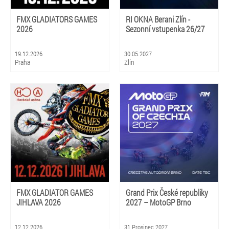
FMX GLADIATORS GAMES
RI OKNA Berani Zlín -
2026
Sezonní vstupenka 26/27
19.12.2026
30.05.2027
Praha
Zlín
FMX GLADIATOR GAMES
Grand Prix České republiky
JIHLAVA 2026
2027 – MotoGP Brno
12.12.2026
31 Prosinec 2027