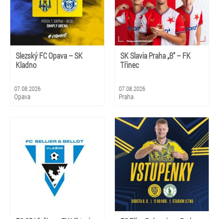
Slezský FC Opava – SK
SK Slavia Praha „B“ – FK
Kladno
Třinec
07.08.2026
07.08.2026
Opava
Praha