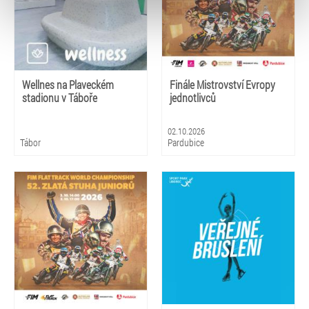
typy cookies používáme, naleznete níže. Možnosti
zpracování upravíte zaškrtnutím příslušné varianty. Svoji
volbu můžete kdykoliv změnit v zápatí stránky v záložce
„Cookies a jejich nastavení“.
Wellnes na Plaveckém
Finále Mistrovství Evropy
stadionu v Táboře
jednotlivců
02.10.2026
Tábor
Pardubice