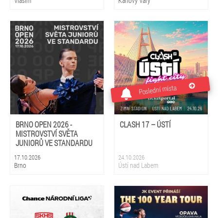
Vlašim
Karlovy Vary
Poslední místa
BRNO OPEN 2026 -
CLASH 17 – ÚSTÍ
MISTROVSTVÍ SVĚTA
JUNIORŮ VE STANDARDU
17.10.2026
24.10.2026
Brno
Ústí nad Labem