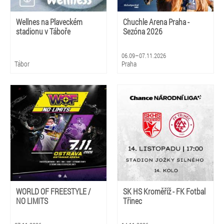
Wellnes na Plaveckém
Chuchle Arena Praha -
stadionu v Táboře
Sezóna 2026
06.09–07.11.2026
Tábor
Praha
WORLD OF FREESTYLE /
SK HS Kroměříž - FK Fotbal
NO LIMITS
Třinec