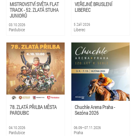
MISTROVSTVÍ SVĚTA FLAT
VEŘEJNÉ BRUSLENÍ
TRACK - 52. ZLATÁ STUHA
LIBEREC
JUNIORŮ
03.10.2026
5 Září 2026
Pardubice
Liberec
78. ZLATÁ PŘILBA MĚSTA
Chuchle Arena Praha -
PARDUBIC
Sezóna 2026
04.10.2026
06.09–07.11.2026
Pardubice
Praha