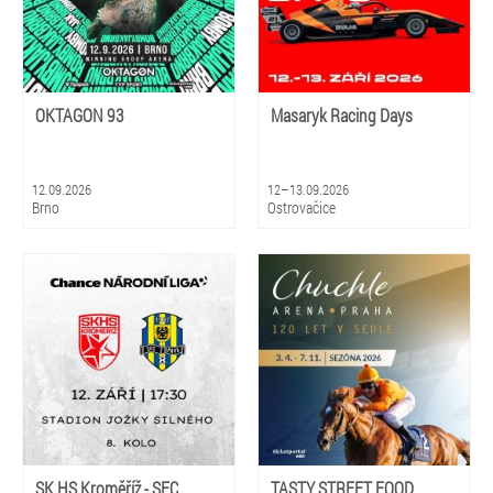
OKTAGON 93
Masaryk Racing Days
12.09.2026
12–13.09.2026
Brno
Ostrovačice
SK HS Kroměříž - SFC
TASTY STREET FOOD