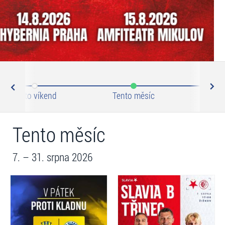
N
ev
Tento víkend
Tento měsíc
Zář
Tento měsíc
7. – 31. srpna 2026