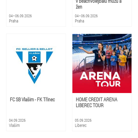
v beachvolejbalu mužů a
žen
04–06.09.2026
04–06.09.2026
Praha
Praha
FC SB Vlašim - FK Třinec
HOME CREDIT ARENA
LIBEREC TOUR
04.09.2026
05.09.2026
Vlašim
Liberec