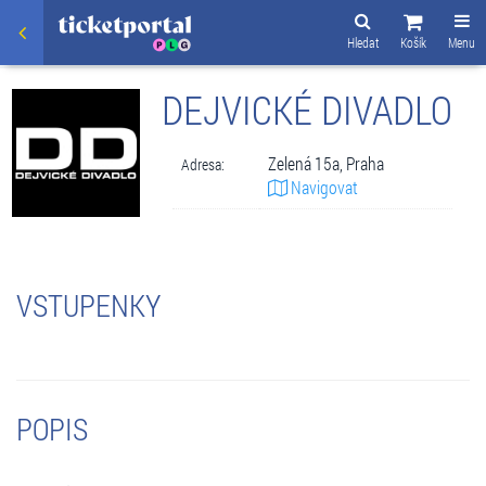
Hledat
Košík
Menu
DEJVICKÉ DIVADLO
Zelená 15a, Praha
Adresa:
Navigovat
VSTUPENKY
POPIS