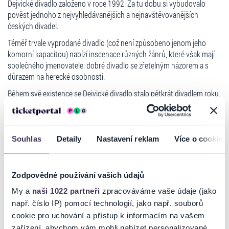
Dejvické divadlo založeno v roce 1992. Za tu dobu si vybudovalo
pověst jednoho z nejvyhledávanějších a nejnavštěvovanějších
českých divadel.
Téměř trvale vyprodané divadlo (což není způsobeno jenom jeho
komorní kapacitou) nabízí inscenace různých žánrů, které však mají
společného jmenovatele: dobré divadlo se zřetelným názorem a s
důrazem na herecké osobnosti.
Během své existence se Dejvické divadlo stalo pětkrát divadlem roku,
řadu významných ocenění získaly nejen inscenace, ale i jednotliví
umělci. Každoročně se jméno Dejvického divadla objevuje v
nominacích na nejprestižnější divadelní cen.
Souhlas
Detaily
Nastavení reklam
Více o cookies
Ticketportal je zárukou pravosti vstupenek
Zodpovědné používání vašich údajů
Na stránkách společnosti Ticketportal si vždy zakoupíte
originální vstupenky.
My a
naši 1022 partneři
zpracováváme vaše údaje (jako
např. číslo IP) pomocí technologií, jako např. souborů
Ticketportal nemůže zaručit pravost vstupenek
zakoupených na přeprodejních portálech. Ticketportal s
cookie pro uchování a přístup k informacím na vašem
těmito společnostmi nemá nic společného a tento
zařízení, abychom vám mohli nabízet personalizované