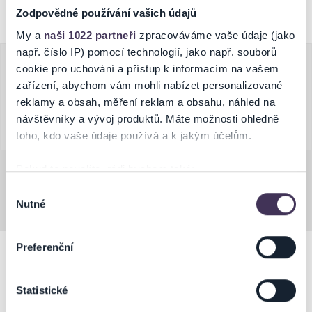
Zodpovědné používání vašich údajů
My a
naši 1022 partneři
zpracováváme vaše údaje (jako
např. číslo IP) pomocí technologií, jako např. souborů
Ověřit vyzvednutí
cookie pro uchování a přístup k informacím na vašem
zařízení, abychom vám mohli nabízet personalizované
reklamy a obsah, měření reklam a obsahu, náhled na
návštěvníky a vývoj produktů. Máte možnosti ohledně
toho, kdo vaše údaje používá a k jakým účelům.
Pokud to povolíte, rádi bychom také:
Celkový počet prodejních míst:
Shromažďovali informace o vaší geografické poloze,
Výběr
Nutné
které mohou být přesné na několik metrů
souhlasu
Identifikovali vaše zařízení pomocí aktivního
skenování pro konkrétní charakteristiky (otisk prstu)
Preferenční
Zjistěte více o tom, jak zpracováváme vaše osobní
údaje, a nastavte si předvolby v
části s podrobnostmi
.
Statistické
Svůj souhlas můžete kdykoliv změnit nebo odvolat v
části Prohlášení o souborech cookie.