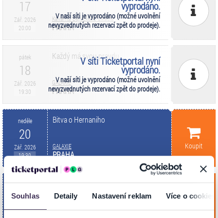
17
vyprodáno.
V naší síti je vyprodáno (možné uvolnění
Kavárna Dejvického divadla
Zář. 2026
nevyzvednutých rezervací zpět do prodeje).
PRAHA
20:00
Každý má svou pravdu
pátek
V síti Ticketportal nyní
18
vyprodáno.
V naší síti je vyprodáno (možné uvolnění
GALAXIE
Zář. 2026
nevyzvednutých rezervací zpět do prodeje).
PRAHA
19:30
Bitva o Hernaniho
neděle
20
Koupit
GALAXIE
Zář. 2026
PRAHA
19:30
Nitero
pondělí
21
Souhlas
Detaily
Nastavení reklam
Více o cookies
Koupit
GALAXIE
Zář. 2026