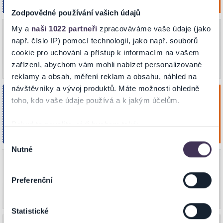
PRAHA
19:30
Zodpovědné používání vašich údajů
My a
naši 1022 partneři
zpracováváme vaše údaje (jako
Tři zmrzlí
úterý
V síti Ticketportal nyní
22
např. číslo IP) pomocí technologií, jako např. souborů
vyprodáno.
cookie pro uchování a přístup k informacím na vašem
V naší síti je vyprodáno (možné uvolnění
GALAXIE
Zář. 2026
nevyzvednutých rezervací zpět do prodeje).
zařízení, abychom vám mohli nabízet personalizované
PRAHA
19:30
reklamy a obsah, měření reklam a obsahu, náhled na
návštěvníky a vývoj produktů. Máte možnosti ohledně
Játra
úterý
toho, kdo vaše údaje používá a k jakým účelům.
22
Koupit
Kavárna Dejvického divadla
Zář. 2026
Pokud to povolíte, rádi bychom také:
PRAHA
20:00
Shromažďovali informace o vaší geografické poloze,
Výběr
Nutné
které mohou být přesné na několik metrů
souhlasu
RICHARD III.
středa
Identifikovali vaše zařízení pomocí aktivního
V síti Ticketportal nyní
23
vyprodáno.
skenování pro konkrétní charakteristiky (otisk prstu)
Preferenční
V naší síti je vyprodáno (možné uvolnění
GALAXIE
Zjistěte více o tom, jak zpracováváme vaše osobní
Zář. 2026
nevyzvednutých rezervací zpět do prodeje).
PRAHA
19:30
údaje, a nastavte si předvolby v
části s podrobnostmi
.
Statistické
Svůj souhlas můžete kdykoliv změnit nebo odvolat v