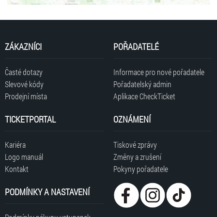
ZÁKAZNÍCI
POŘADATELÉ
Časté dotazy
Informace pro nové pořadatele
Slevové kódy
Pořadatelský admin
Prodejní místa
Aplikace CheckTicket
TICKETPORTAL
OZNÁMENÍ
Kariéra
Tiskové zprávy
Logo manuál
Změny a zrušení
Kontakt
Pokyny pořadatele
PODMÍNKY A NASTAVENÍ