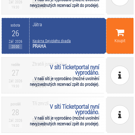
GALAXIE
Zář. 2026
nevyzvednutých rezervací zpět do prodeje).
PRAHA
19:30
Játra
sobota
26
Koupit
Kavárna Dejvického divadla
Zář. 2026
PRAHA
20:00
Ztratili jsme Stalina
neděle
V síti Ticketportal nyní
27
vyprodáno.
V naší síti je vyprodáno (možné uvolnění
GALAXIE
Zář. 2026
nevyzvednutých rezervací zpět do prodeje).
PRAHA
19:30
Tři zmrzlí
pondělí
V síti Ticketportal nyní
28
vyprodáno.
V naší síti je vyprodáno (možné uvolnění
GALAXIE
Zář. 2026
nevyzvednutých rezervací zpět do prodeje).
PRAHA
19:30