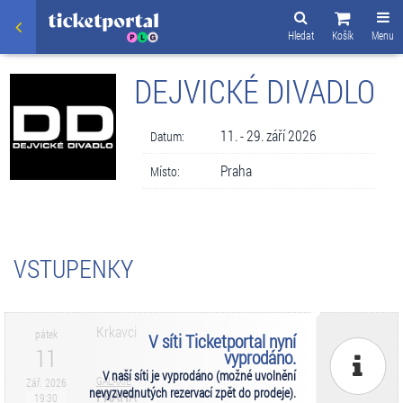
Hledat
Košík
Menu
DEJVICKÉ DIVADLO
11. - 29. září 2026
Datum:
Praha
Místo:
VSTUPENKY
Krkavci
pátek
V síti Ticketportal nyní
11
vyprodáno.
V naší síti je vyprodáno (možné uvolnění
GALAXIE
Zář. 2026
nevyzvednutých rezervací zpět do prodeje).
PRAHA
19:30