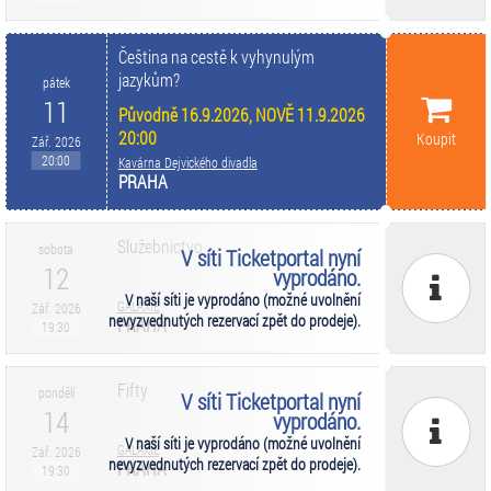
Čeština na cestě k vyhynulým
jazykům?
pátek
11
Původně 16.9.2026, NOVĚ 11.9.2026
20:00
Koupit
Zář. 2026
20:00
Kavárna Dejvického divadla
PRAHA
Služebnictvo
sobota
V síti Ticketportal nyní
12
vyprodáno.
V naší síti je vyprodáno (možné uvolnění
GALAXIE
Zář. 2026
nevyzvednutých rezervací zpět do prodeje).
PRAHA
19:30
Fifty
pondělí
V síti Ticketportal nyní
14
vyprodáno.
V naší síti je vyprodáno (možné uvolnění
GALAXIE
Zář. 2026
nevyzvednutých rezervací zpět do prodeje).
PRAHA
19:30