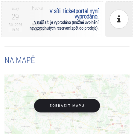
Facka
úterý
V síti Ticketportal nyní
29
vyprodáno.
V naší síti je vyprodáno (možné uvolnění
GALAXIE
Zář. 2026
nevyzvednutých rezervací zpět do prodeje).
PRAHA
19:30
NA MAPĚ
ZOBRAZIT MAPU