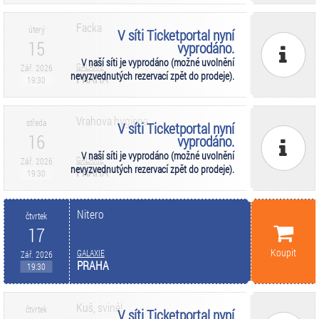
Facka
úterý
V síti Ticketportal nyní
15
vyprodáno.
V naší síti je vyprodáno (možné uvolnění
GALAXIE
Zář. 2026
nevyzvednutých rezervací zpět do prodeje).
PRAHA
19:30
Vrahova hygiena
středa
V síti Ticketportal nyní
16
vyprodáno.
V naší síti je vyprodáno (možné uvolnění
GALAXIE
Zář. 2026
nevyzvednutých rezervací zpět do prodeje).
PRAHA
19:30
Nitero
čtvrtek
17
Koupit
GALAXIE
Zář. 2026
PRAHA
19:30
Kuš, svině!
čtvrtek
V síti Ticketportal nyní