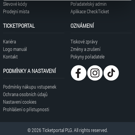
typy cookies používáme, naleznete níže. Možnosti
Slevové kódy
Pořadatelský admin
zpracování upravíte zaškrtnutím příslušné varianty. Svoji
Prodejní místa
Aplikace CheckTicket
volbu můžete kdykoliv změnit v zápatí stránky v záložce
„Cookies a jejich nastavení“.
TICKETPORTAL
OZNÁMENÍ
Kariéra
Tiskové zprávy
Logo manuál
Změny a zrušení
Kontakt
Pokyny pořadatele
PODMÍNKY A NASTAVENÍ
Podmínky nákupu vstupenek
Ochrana osobních údajů
Nastavení cookies
Prohlášení o přístupnosti
© 2026 Ticketportal PLG. All rights reserved.