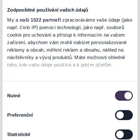
na akci uzavíráte přímo s pořadatelem, jehož údaje jsou
Zodpovědné používání vašich údajů
uvedeny přímo v košíku.
My a
naši 1022 partneři
zpracováváme vaše údaje (jako
Pořadatel se ve smyslu čl. 30 odst. 1 písm. e) nařízení EU
např. číslo IP) pomocí technologií, jako např. souborů
2022/2065 zavázal nabízet na portále
cookie pro uchování a přístup k informacím na vašem
www.ticketportal.cz pouze výrobky nebo služby, jež jsou
zařízení, abychom vám mohli nabízet personalizované
v souladu s použitelným právem Evropské unie.
reklamy a obsah, měření reklam a obsahu, náhled na
návštěvníky a vývoj produktů. Máte možnosti ohledně
toho, kdo vaše údaje používá a k jakým účelům.
GALERIE
Pokud to povolíte, rádi bychom také:
Shromažďovali informace o vaší geografické poloze,
Výběr
Nutné
které mohou být přesné na několik metrů
souhlasu
Identifikovali vaše zařízení pomocí aktivního
skenování pro konkrétní charakteristiky (otisk prstu)
Preferenční
Zjistěte více o tom, jak zpracováváme vaše osobní
údaje, a nastavte si předvolby v
části s podrobnostmi
.
Statistické
Svůj souhlas můžete kdykoliv změnit nebo odvolat v