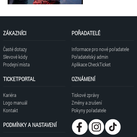
ZÁKAZNÍCI
POŘADATELÉ
Časté dotazy
Informace pro nové pořadatele
Slevové kódy
Pořadatelský admin
Prodejní místa
Aplikace CheckTicket
TICKETPORTAL
OZNÁMENÍ
Kariéra
Tiskové zprávy
Logo manuál
Změny a zrušení
Kontakt
Pokyny pořadatele
PODMÍNKY A NASTAVENÍ