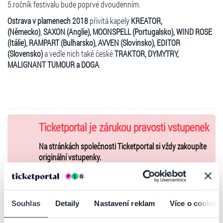
5.ročník festivalu bude poprvé dvoudenním.
Ostrava v plamenech 2018
přivítá kapely
KREATOR,
(Německo)
,
SAXON (Anglie), MOONSPELL (Portugalsko), WIND ROSE
(Itálie), RAMPART (Bulharsko), AVVEN (Slovinsko), EDITOR
(Slovensko)
a vedle nich také české
TRAKTOR, DYMYTRY,
MALIGNANT TUMOUR a DOGA
.
Ticketportal je zárukou pravosti vstupenek
Na stránkách společnosti Ticketportal si vždy zakoupíte
originální vstupenky.
Ticketportal nemůže zaručit pravost vstupenek
zakoupených na přeprodejních portálech. Ticketportal s
těmito společnostmi nemá nic společného a tento
Souhlas
Detaily
Nastavení reklam
Více o cookies
způsob přeprodávání vstupenek nepodporuje.
Portál Ticketportal.cz je online tržištěm.
Smlouvu o účasti