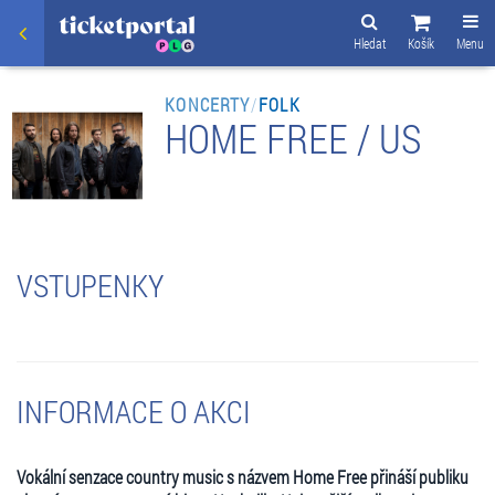
Hledat
Košík
Menu
KONCERTY
/
FOLK
HOME FREE / US
VSTUPENKY
INFORMACE O AKCI
Vokální senzace country music s názvem Home Free přináší publiku