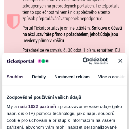
zakoupených na přeprodejních portálech. Ticketportal s
těmito společnostmi nemá nic společného a tento
způsob přeprodávání vstupenek nepodporuje.
Portál Ticketportal.cz je online tržištěm.
Smlouvu o účasti
na akci uzavíráte přímo s pořadatelem, jehož údaje jsou
uvedeny přímo v košíku.
Pořadatel se ve smyslu čl. 30 odst. 1 písm. e) nařízení EU
2022/2065 zavázal nabízet na portále
www.ticketportal.cz pouze výrobky nebo služby, jež jsou
v souladu s použitelným právem Evropské unie.
Souhlas
Detaily
Nastavení reklam
Více o cookies
GALERIE
Zodpovědné používání vašich údajů
My a
naši 1022 partneři
zpracováváme vaše údaje (jako
např. číslo IP) pomocí technologií, jako např. souborů
cookie pro uchování a přístup k informacím na vašem
zařízení, abychom vám mohli nabízet personalizované