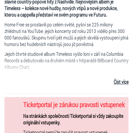
slavné country-popové hity z Nashville. Nejnovějším albem je
Timeless – kolekce nové hudby, nových vtipů a nové produkce,
kterou a cappella představí ve svém programu ve Futuru.
Home Free se proslavili po celém světě, pyšní se 225 miliony
zhlédnutí na YouTube. jejich koncerty od roku 2013 vidělo přes 300
000 fanoušků. Skupinu tvoří pět mužů a jejich skvělá vystoupení plná
humoru bez hudebních nástrojů jsou již pověstná.
Jejich čtvrté studiové album Timeless vyšlo loni v září na Columbia
Records a debutovalo na druhém místě v hitparádě Billboard Country
Albums Chart.
Publikum se může těšit na úžasnou zábavu a mimo jiných i na písně
Číst více
od Marena Morrise My Church, pop hitu od Shakiry Try Everything a
jejich calypso verzi Johnnyho Cashe Ring Of Fire.
Ticketportal je zárukou pravosti vstupenek
Na stránkách společnosti Ticketportal si vždy zakoupíte
originální vstupenky.
Ticketportal nemůže zaručit pravost vstupenek