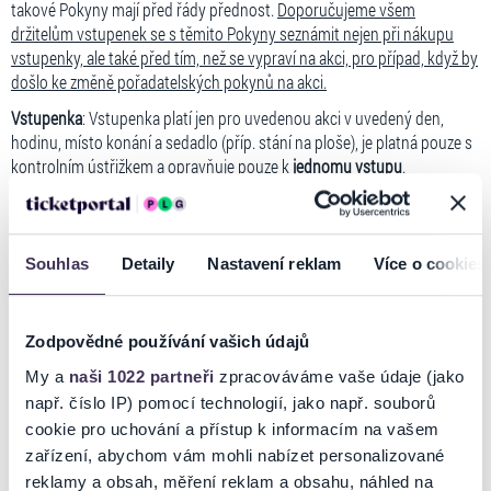
takové Pokyny mají před řády přednost.
Doporučujeme všem
držitelům vstupenek se s těmito Pokyny seznámit nejen při nákupu
vstupenky, ale také před tím, než se vypraví na akci, pro případ, když by
došlo ke změně pořadatelských pokynů na akci.
Vstupenka
: Vstupenka platí jen pro uvedenou akci v uvedený den,
hodinu, místo konání a sedadlo (příp. stání na ploše), je platná pouze s
kontrolním ústřižkem a opravňuje pouze k
jednomu vstupu
.
Vstupenku musí mít
každá osoba
vstupující do O
areny bez ohledu na
2
věk (tedy i malé dítě) a celou dobu pobytu v O
areně ji musí mít u sebe
2
a při výzvě pořadatele se jí prokázat. Další převod vstupenky bez
písemného souhlasu pořadatele nebo pokus o další prodej způsobuje
Souhlas
Detaily
Nastavení reklam
Více o cookies
její neplatnost a držiteli takové vstupenky nemusí být umožněn do O
2
areny vstup, a to bez náhrady.
Zodpovědné používání vašich údajů
Vstupenky do O
areny oficiálně prodává společnost IRSnet CZ s.r.o.
2
(Ticketportal). Pokud vstupenku nakoupíte u jiných prodejců (vč.
My a
naši 1022 partneři
zpracováváme vaše údaje (jako
nákupu od jiných diváků), za jejich pravost a platnost pořadatel a
např. číslo IP) pomocí technologií, jako např. souborů
prodejce vstupenek neodpovídá, přičemž jejich zakoupením riskujete,
cookie pro uchování a přístup k informacím na vašem
že nebudete vpuštěni do haly. Prodej vstupenek u oficiálního prodejce
zařízení, abychom vám mohli nabízet personalizované
se dále řídí jeho
Obchodními podmínkami
. V případě nutnosti nákupu
reklamy a obsah, měření reklam a obsahu, náhled na