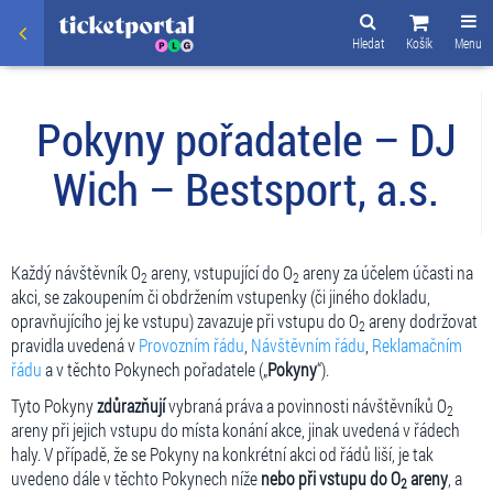
Hledat
Košík
Menu
Pokyny pořadatele – DJ
Wich – Bestsport, a.s.
Každý návštěvník O
areny, vstupující do O
areny za účelem účasti na
2
2
akci, se zakoupením či obdržením vstupenky (či jiného dokladu,
opravňujícího jej ke vstupu) zavazuje při vstupu do O
areny dodržovat
2
pravidla uvedená v
Provozním řádu
,
Návštěvním řádu
,
Reklamačním
řádu
a v těchto Pokynech pořadatele („
Pokyny
“).
Tyto Pokyny
zdůrazňují
vybraná práva a povinnosti návštěvníků O
2
areny při jejich vstupu do místa konání akce, jinak uvedená v řádech
haly. V případě, že se Pokyny na konkrétní akci od řádů liší, je tak
uvedeno dále v těchto Pokynech níže
nebo při vstupu do O
areny
, a
2