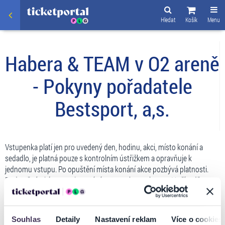
Hledat
Košík
Menu
Habera & TEAM v O2 areně
- Pokyny pořadatele
Bestsport, a,s.
Vstupenka platí jen pro uvedený den, hodinu, akci, místo konání a
sedadlo, je platná pouze s kontrolním ústřižkem a opravňuje k
jednomu vstupu. Po opuštění místa konání akce pozbývá platnosti.
Dodatečnými úpravami se stává vstupenka neplatnou. V případě
uplynutí platnosti vstupenky, jejího poškození, zničení, ztráty nebo
krádeže nelze vstupenku vyměnit ani nahradit její hodnotu ani
poskytnout jinou kompenzaci. Další převod, prodej nebo zbavení se
Souhlas
Detaily
Nastavení reklam
Více o cookies
vstupenky bez písemného souhlasu pořadatele nebo pokus o další