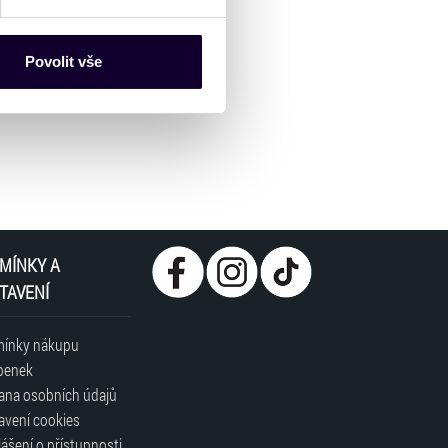
es“), které mohou sbírat
ce mohou představovat
nalizaci obsahu a reklam.
Povolit vše
Partneři tyto údaje mohou
 že používáte jejich služby.
lušné varianty. Svoji volbu
MÍNKY A
TAVENÍ
ínky nákupu
penek
ana osobních údajů
avení cookies
ášení o přístupnosti