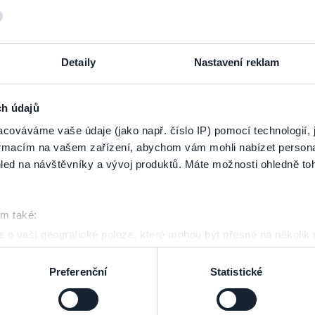
 na jiném prodejním místě, než na kterém proběhla
ÚHRADA
vstupenek. V p
ba fyzicky doručit.
Detaily
Nastavení reklam
tou
- vstupné se vrací automatickou návratovou transakcí na tentýž účet, 
ne zrušení akce
í automatickou návratovou transakcí na tentýž účet, ze kterého byly vstu
ch údajů
cováváme vaše údaje (jako např. číslo IP) pomocí technologií, 
kcí na ten Sodexo účet, ze kterého byly vstupenky uhrazeny.
O navrácení 
formacím na vašem zařízení, abychom vám mohli nabízet person
led na návštěvníky a vývoj produktů. Máte možnosti ohledně to
llery Beta)
a email:
eva.sulcova@ticketportal.cz
om také:
 o vaší geografické poloze, které mohou být přesné na několik
 email:
rezervace@ticketportal.cz
ení pomocí aktivního skenování pro konkrétní charakteristiky (oti
acováváme vaše osobní údaje, a nastavte si předvolby v
části s
Preferenční
Statistické
odvolat v části Prohlášení o souborech cookie.