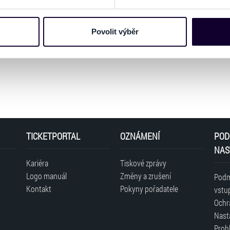
e soubory cookies a další obdobné technologie (dále jen „cooki
nebo vaší aktivitě na našich webových stránkách. Tyto informa
mace používáme např. k analýze návštěvnosti webu nebo k perso
Povolit výběr
dílet se svými partnery pro sociální média, inzerci a analýzy. 
cemi, které jste jim poskytli nebo které získali v důsledku toho,
 naleznete níže. Možnosti zpracování upravíte zaškrtnutím přís
atí stránky v záložce „Cookies a jejich nastavení“.
TICKETPORTAL
OZNÁMENÍ
POD
NAS
Kariéra
Tiskové zprávy
Logo manuál
Změny a zrušení
Podm
Kontakt
Pokyny pořadatele
vstu
Ochr
Nast
Prohl