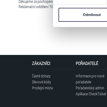
Děkujeme za pochopení
Na těchto stránkách využívám
Reklamační oddělení TICKETPORTAL
informace o vašem zařízení 
osobní údaje. Získané infor
Odmítnout
Tyto informace můžeme také s
zkombinovat s dalšími informa
Jaké typy cookies používáme,
můžete kdykoliv změnit v záp
ZÁKAZNÍCI
POŘADATELÉ
Časté dotazy
Informace pro nové
Slevové kódy
pořadatele
Prodejní místa
Pořadatelský admin
Aplikace CheckTicket