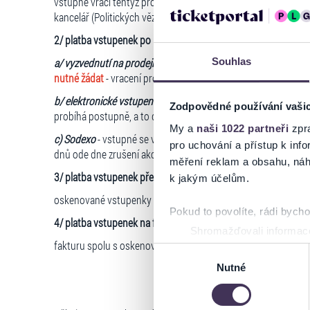
vstupné vrací tentýž prodejce - vstupenky není možné vracet
kancelář (Politických vězňů 15, Praha 1), kam je vstupenky tře
2/ platba vstupenek po internetu (i platba přes Twisto)
Souhlas
a/ vyzvednutí na prodejním místě či obdržení vstupenek poš
nutné žádat
- vracení probíhá postupně, a to do 30 dnů ode d
b/ elektronické vstupenky typu HOMEticket
- vstupné se vrac
Zodpovědné používání vaši
probíhá postupně, a to do 30 dnů ode dne zrušení akce
My a
naši 1022 partneři
zpra
c) Sodexo
- vstupné se vrací automatickou návratovou transa
pro uchování a přístup k in
dnů ode dne zrušení akce
měření reklam a obsahu, náh
3/ platba vstupenek přes benefity (Benefit Plus, Benefity.cz, Ga
k jakým účelům.
oskenované vstupenky spolu s objednávkou je třeba zaslat n
Pokud to povolíte, rádi bych
4/ platba vstupenek na fakturu
Shromažďovali informace
fakturu spolu s oskenovanými vstupenkami je třeba zaslat na
Identifikovali vaše zaříz
Výběr
Zjistěte více o tom, jak zpr
Nutné
souhlasu
můžete kdykoliv změnit nebo 