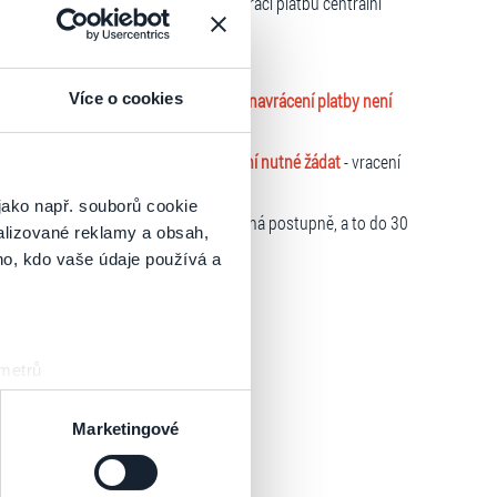
řípadě zrušeného prodejního místa vrací platbu centrální
Více o cookies
ze kterého byly vstupenky uhrazeny.
O navrácení platby není
penky uhrazeny.
O navrácení platby není nutné žádat
- vracení
jako např. souborů cookie
platby není nutné žádat
- vracení probíhá postupně, a to do 30
alizované reklamy a obsah,
ho, kdo vaše údaje používá a
 metrů
sk prstu)
 podrobnostmi
. Svůj souhlas
Marketingové