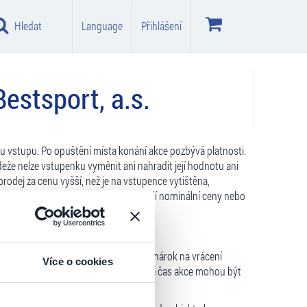
Hledat
Language
Přihlášení
estsport, a.s.
mu vstupu. Po opuštění místa konání akce pozbývá platnosti.
deže nelze vstupenku vyměnit ani nahradit její hodnotu ani
odej za cenu vyšší, než je na vstupence vytištěna,
ro zabavení vstupenky bez náhrady její nominální ceny nebo
ušení akce uplatní majitel vstupenky nárok na vrácení
Více o cookies
uje. Změna programu vyhrazena. Datum a čas akce mohou být