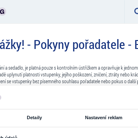
ážky! - Pokyny pořadatele - B
ání a sedadlo, je platná pouze s kontrolním ústřižkem a opravňuje k jedno
 uplynutí platnosti vstupenky, jejího poškození, zničení, ztráty nebo krá
ení se vstupenky bez písemného souhlasu pořadatele nebo pokus o další pr
depřen vstup na místo konání akce nebo bude vyveden a zakládá to důvod p
. Pořadatel odepře vstup na akci všem držitelům takových vstupenek.
ípadě zrušení akce zodpovídá za vrácení vstupného pořadatel. V případě zr
Detaily
Nastavení reklam
cejí. Náhrada zvláštních nákladů (např. hotel, jízdní výlohy) se neposkyt
ch údajů