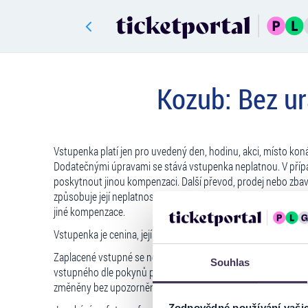
Kozub: Bez ur
Vstupenka platí jen pro uvedený den, hodinu, akci, místo kon
Dodatečnými úpravami se stává vstupenka neplatnou. V případě
poskytnout jinou kompenzaci. Další převod, prodej nebo zbav
způsobuje její neplatnost. Držiteli takové vstupenky bude o
jiné kompenzace.
Vstupenka je cenina, její padělání a pozměňování je zakázáno
Zaplacené vstupné se nevrací, vstupenka se nevyměňuje. V př
Souhlas
vstupného dle pokynů pořadatele. Servisní poplatky se nevra
změněny bez upozornění.
Zodpovědné používání vaši