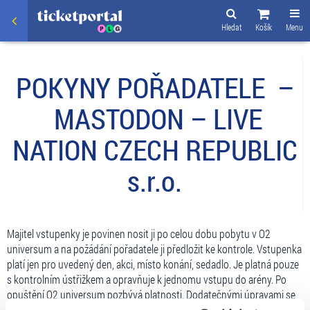
Hledat
Košík
Menu
POKYNY POŘADATELE –
MASTODON – LIVE
NATION CZECH REPUBLIC
s.r.o.
Majitel vstupenky je povinen nosit ji po celou dobu pobytu v O2
universum a na požádání pořadatele ji předložit ke kontrole. Vstupenka
platí jen pro uvedený den, akci, místo konání, sedadlo. Je platná pouze
s kontrolním ústřižkem a opravňuje k jednomu vstupu do arény. Po
opuštění O2 universum pozbývá platnosti. Dodatečnými úpravami se
stává vstupenka neplatnou. V případě uplynutí platnosti vstupenky,