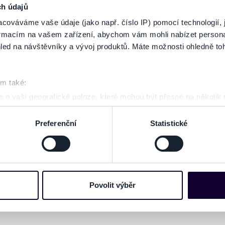
ch údajů
cováváme vaše údaje (jako např. číslo IP) pomocí technologií, 
formacím na vašem zařízení, abychom vám mohli nabízet person
led na návštěvníky a vývoj produktů. Máte možnosti ohledně to
om také:
 o vaší geografické poloze, které mohou být přesné na několik
ení pomocí aktivního skenování pro konkrétní charakteristiky (oti
acováváme vaše osobní údaje, a nastavte si předvolby v
části s
Preferenční
Statistické
odvolat v části Prohlášení o souborech cookie.
e soubory cookies a další obdobné technologie (dále jen „cooki
nebo vaší aktivitě na našich webových stránkách. Tyto informa
mace používáme např. k analýze návštěvnosti webu nebo k perso
Povolit výběr
dílet se svými partnery pro sociální média, inzerci a analýzy. 
cemi, které jste jim poskytli nebo které získali v důsledku toho,
 naleznete níže. Možnosti zpracování upravíte zaškrtnutím přís