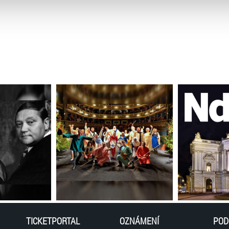
atí stránky v záložce „Cookies a jejich nastavení“.
TICKETPORTAL
OZNÁMENÍ
POD