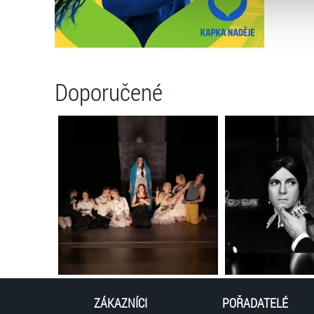
můžete kdykoliv změnit v záp
Doporučené
ZÁKAZNÍCI
POŘADATELÉ