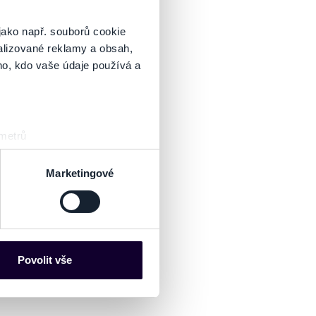
jako např. souborů cookie
alizované reklamy a obsah,
ho, kdo vaše údaje používá a
 metrů
sk prstu)
 podrobnostmi
. Svůj souhlas
Marketingové
es“), které mohou sbírat
ce mohou představovat
nalizaci obsahu a reklam.
Povolit vše
Partneři tyto údaje mohou
 že používáte jejich služby.
lušné varianty. Svoji volbu