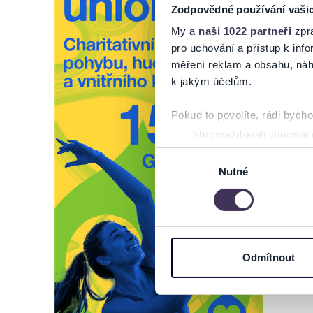
Zodpovědné používání vaši
My a
naši 1022 partneři
zpra
pro uchování a přístup k in
měření reklam a obsahu, náh
k jakým účelům.
Pokud to povolíte, rádi bych
Shromažďovali informace
Identifikovali vaše zaříz
Výběr
Zjistěte více o tom, jak zpr
Nutné
souhlasu
můžete kdykoliv změnit nebo 
Na těchto stránkách využívám
informace o vašem zařízení 
osobní údaje. Získané infor
Odmítnout
Tyto informace můžeme také s
zkombinovat s dalšími informa
Jaké typy cookies používáme,