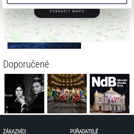
získali v důsledku toho, že používáte jejich služby. Jaké
typy cookies používáme, naleznete níže. Možnosti
ZOBRAZIT MAPU
zpracování upravíte zaškrtnutím příslušné varianty. Svoji
volbu můžete kdykoliv změnit v zápatí stránky v záložce
„Cookies a jejich nastavení“.
Doporučené
ZÁKAZNÍCI
POŘADATELÉ