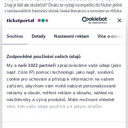
Znají je lidé ale skutečně? Diváci se vydají na expedici do hlubin jedné
z nejslavnějších básnický sbírek české literatury a seznámí se zblízka
s ženou proměňující se ve Vrbu, dívkou, která v očekávání milého šije
Svatební košile
,
Vodníkem
, matkou doprovázející svou dceru na
popravu, chudou vdovou hledající
Poklad
a mnoha dalšími postavami
tohoto kaleidoskopu plného obrazů a dramatických situací.
Souhlas
Detaily
Nastavení reklam
Více o cookies
Zodpovědné používání vašich údajů
Ticketportal je zárukou pravosti vstupenek
My a
naši 1022 partneři
zpracováváme vaše údaje (jako
např. číslo IP) pomocí technologií, jako např. souborů
Na stránkách společnosti Ticketportal si vždy zakoupíte
cookie pro uchování a přístup k informacím na vašem
originální vstupenky.
zařízení, abychom vám mohli nabízet personalizované
Ticketportal nemůže zaručit pravost vstupenek
reklamy a obsah, měření reklam a obsahu, náhled na
zakoupených na přeprodejních portálech. Ticketportal s
návštěvníky a vývoj produktů. Máte možnosti ohledně
těmito společnostmi nemá nic společného a tento
toho, kdo vaše údaje používá a k jakým účelům.
způsob přeprodávání vstupenek nepodporuje.
Portál Ticketportal.cz je online tržištěm.
Smlouvu o účasti
Pokud to povolíte, rádi bychom také:
na akci uzavíráte přímo s pořadatelem, jehož údaje jsou