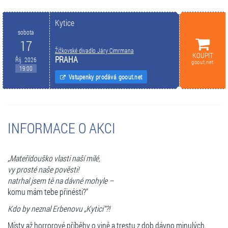
Kytice
sobota
17
Žižkovské divadlo Járy Cimrmana
KOUPIT
PRAHA
Říj. 2026
goout.net
19:00
Vstupenky prodává goout.net
INFORMACE O AKCI
„Mateřídouško vlasti naší milé,
vy prosté naše pověsti!
natrhal jsem tě na dávné mohyle –
komu mám tebe přinésti?“
Kdo by neznal Erbenovu „Kytici“?!
Místy až horrorové příběhy o vině a trestu z dob dávno minulých.