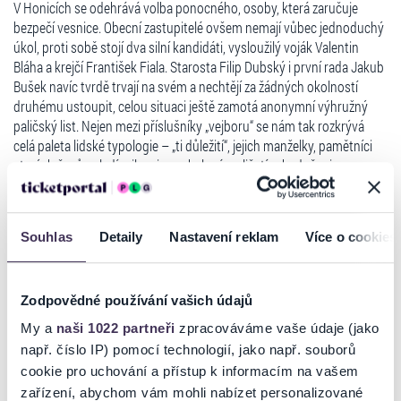
V Honicích se odehrává volba ponocného, osoby, která zaručuje
bezpečí vesnice. Obecní zastupitelé ovšem nemají vůbec jednoduchý
úkol, proti sobě stojí dva silní kandidáti, vysloužilý voják Valentin
Bláha a krejčí František Fiala. Starosta Filip Dubský i první rada Jakub
Bušek navíc tvrdě trvají na svém a nechtějí za žádných okolností
druhému ustoupit, celou situaci ještě zamotá anonymní výhružný
paličský list. Nejen mezi příslušníky „vejboru“ se nám tak rozkrývá
celá paleta lidské typologie – „ti důležití“, jejich manželky, pamětníci
starých časů, mladí milenci, vyvrhelové, paličatí zabedněnci,
tvrdošíjní pravdaři i nadšení důvěřivci. Všichni žijí své malé životy,
velké sny, touží, bojují, hádají se a nad jejich střechami se přitom
vznáší hrozba červeného kohouta… Ano,
Naši furianti
stále zůstávají
Souhlas
Detaily
Nastavení reklam
Více o cookies
velkou českou hrou, hrou o nás samotných napříč generacemi
a věky, hrou, ve které se boj o místo ponocného stává obrovským
Číst více
zápasem o pravdu a o čest.
Zodpovědné používání vašich údajů
V roce 1887 nazval
Ladislav Stroupežnický
(1850–1892) – zarputilý
My a
naši 1022 partneři
zpracováváme vaše údaje (jako
Ticketportal je zárukou pravosti vstupenek
ctižádostivý dramaturg, neklidný básnický duch a především
např. číslo IP) pomocí technologií, jako např. souborů
vynikající pozorovatel koloritu české vesnice – své dílo „komedií ze
Na stránkách společnosti Ticketportal si vždy zakoupíte
cookie pro uchování a přístup k informacím na vašem
současnosti“. Premiéra proběhla tehdy vskutku bouřlivě, vyvolala
originální vstupenky.
zařízení, abychom vám mohli nabízet personalizované