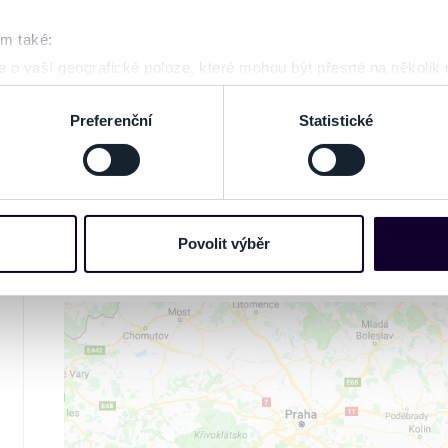
www.ticketportal.cz pouze výrobky nebo služb
om také:
unie.
 o vaší geografické poloze, které mohou být přesné na několik
ení pomocí aktivního skenování pro konkrétní charakteristiky (oti
acováváme vaše osobní údaje, a nastavte si předvolby v
části s
Preferenční
Statistické
GALERIE
odvolat v části Prohlášení o souborech cookie.
e soubory cookies a další obdobné technologie (dále jen „cooki
nebo vaší aktivitě na našich webových stránkách. Tyto informa
mace používáme např. k analýze návštěvnosti webu nebo k perso
Povolit výběr
NA MAPĚ
dílet se svými partnery pro sociální média, inzerci a analýzy. 
cemi, které jste jim poskytli nebo které získali v důsledku toho,
 naleznete níže. Možnosti zpracování upravíte zaškrtnutím přís
atí stránky v záložce „Cookies a jejich nastavení“.