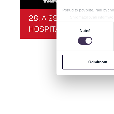
Pokud to povolíte, rádi bych
Shromažďovali informace
Identifikovali vaše zaříz
Výběr
Zjistěte více o tom, jak zpr
Nutné
souhlasu
můžete kdykoliv změnit nebo 
Na těchto stránkách využívám
informace o vašem zařízení 
osobní údaje. Získané infor
Odmítnout
Tyto informace můžeme také s
zkombinovat s dalšími informa
Jaké typy cookies používáme,
můžete kdykoliv změnit v záp