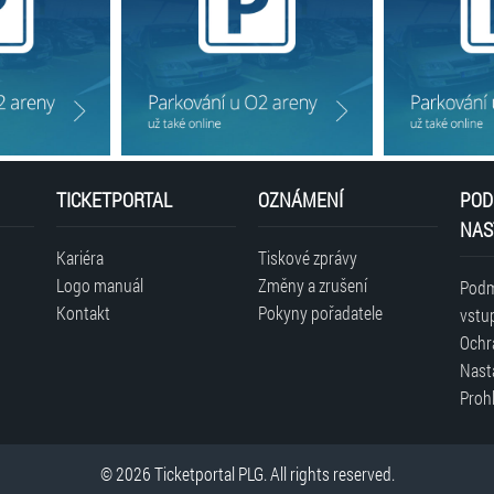
TICKETPORTAL
OZNÁMENÍ
POD
NAS
Kariéra
Tiskové zprávy
Logo manuál
Změny a zrušení
Podm
Kontakt
Pokyny pořadatele
vstu
Ochr
Nast
Prohl
© 2026 Ticketportal PLG. All rights reserved.