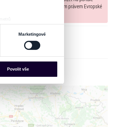
y, jež jsou v souladu s použitelným právem Evropské
 metrů
sk prstu)
 podrobnostmi
. Svůj souhlas
Marketingové
es“), které mohou sbírat
ce mohou představovat
nalizaci obsahu a reklam.
Povolit vše
Partneři tyto údaje mohou
 že používáte jejich služby.
lušné varianty. Svoji volbu