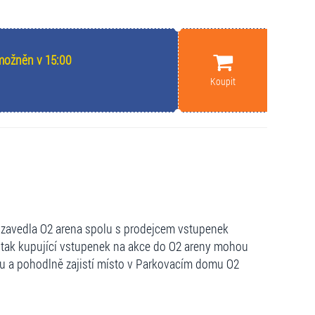
umožněn v 15:00
Koupit
zavedla O2 arena spolu s prodejcem vstupenek
 tak kupující vstupenek na akce do O2 areny mohou
lidu a pohodlně zajistí místo v Parkovacím domu O2