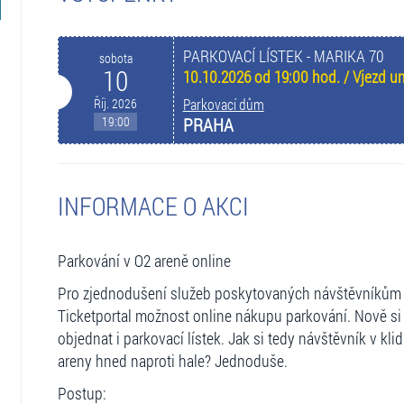
PARKOVACÍ LÍSTEK - MARIKA 70
sobota
10
10.10.2026 od 19:00 hod. / Vjezd 
Říj. 2026
Parkovací dům
19:00
PRAHA
INFORMACE O AKCI
Parkování v O2 areně online
Pro zjednodušení služeb poskytovaných návštěvníkům 
Ticketportal možnost online nákupu parkování. Nově si
objednat i parkovací lístek. Jak si tedy návštěvník v k
areny hned naproti hale? Jednoduše.
Postup: