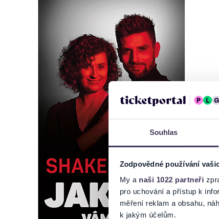
Souhlas
Zodpovědné používání vaši
My a
naši 1022 partneři
zpra
pro uchování a přístup k in
měření reklam a obsahu, náh
k jakým účelům.