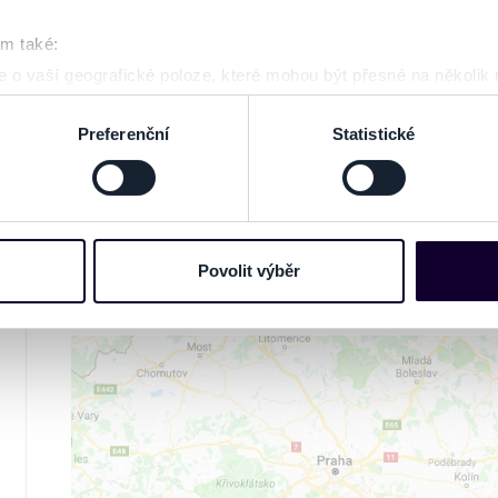
www.ticketportal.cz pouze výrobky nebo služb
om také:
unie.
 o vaší geografické poloze, které mohou být přesné na několik
ení pomocí aktivního skenování pro konkrétní charakteristiky (oti
acováváme vaše osobní údaje, a nastavte si předvolby v
části s
Preferenční
Statistické
GALERIE
odvolat v části Prohlášení o souborech cookie.
e soubory cookies a další obdobné technologie (dále jen „cooki
nebo vaší aktivitě na našich webových stránkách. Tyto informa
mace používáme např. k analýze návštěvnosti webu nebo k perso
Povolit výběr
NA MAPĚ
dílet se svými partnery pro sociální média, inzerci a analýzy. 
cemi, které jste jim poskytli nebo které získali v důsledku toho,
 naleznete níže. Možnosti zpracování upravíte zaškrtnutím přís
atí stránky v záložce „Cookies a jejich nastavení“.