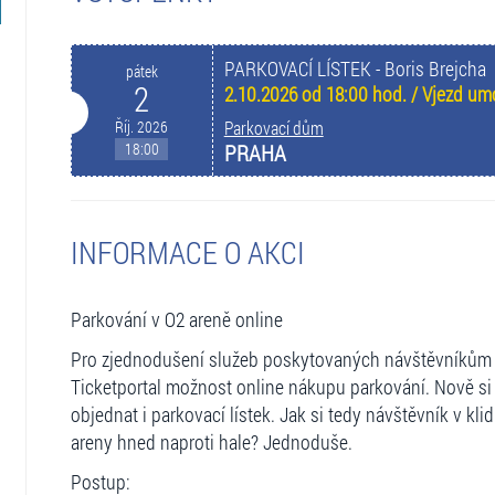
PARKOVACÍ LÍSTEK - Boris Brejcha
pátek
2
2.10.2026 od 18:00 hod. / Vjezd um
Říj. 2026
Parkovací dům
18:00
PRAHA
INFORMACE O AKCI
Parkování v O2 areně online
Pro zjednodušení služeb poskytovaných návštěvníkům 
Ticketportal možnost online nákupu parkování. Nově si
objednat i parkovací lístek. Jak si tedy návštěvník v k
areny hned naproti hale? Jednoduše.
Postup: