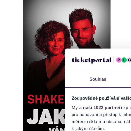
Souhlas
Zodpovědné používání vaši
My a
naši 1022 partneři
zpra
pro uchování a přístup k in
měření reklam a obsahu, náh
k jakým účelům.