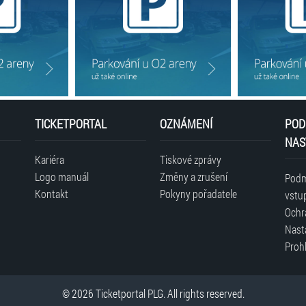
TICKETPORTAL
OZNÁMENÍ
POD
NAS
Kariéra
Tiskové zprávy
Logo manuál
Změny a zrušení
Podm
Kontakt
Pokyny pořadatele
vstu
Ochr
Nast
Prohl
© 2026 Ticketportal PLG. All rights reserved.