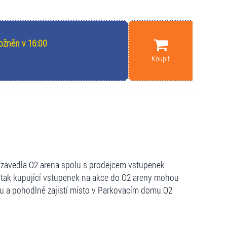
ožněn v 16:00
Koupit
zavedla O2 arena spolu s prodejcem vstupenek
 tak kupující vstupenek na akce do O2 areny mohou
lidu a pohodlně zajistí místo v Parkovacím domu O2