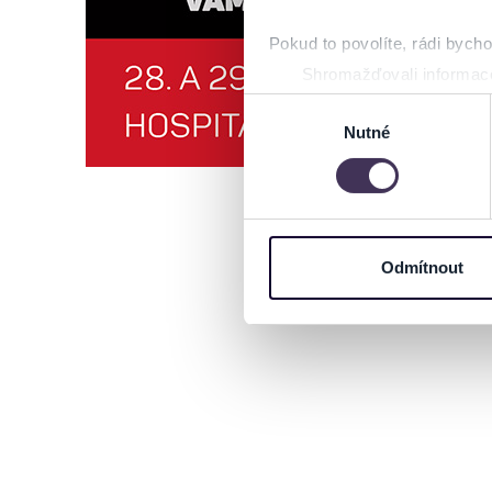
Pokud to povolíte, rádi bych
Shromažďovali informace
Identifikovali vaše zaříz
Výběr
Zjistěte více o tom, jak zpr
Nutné
souhlasu
můžete kdykoliv změnit nebo 
Na těchto stránkách využívám
informace o vašem zařízení 
osobní údaje. Získané infor
Odmítnout
Tyto informace můžeme také s
zkombinovat s dalšími informa
Jaké typy cookies používáme,
můžete kdykoliv změnit v záp