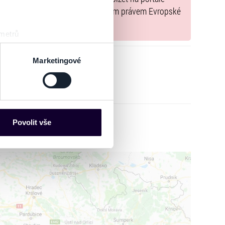
y, jež jsou v souladu s použitelným právem Evropské
 metrů
sk prstu)
 podrobnostmi
. Svůj souhlas
Marketingové
es“), které mohou sbírat
ce mohou představovat
nalizaci obsahu a reklam.
Povolit vše
Partneři tyto údaje mohou
 že používáte jejich služby.
lušné varianty. Svoji volbu