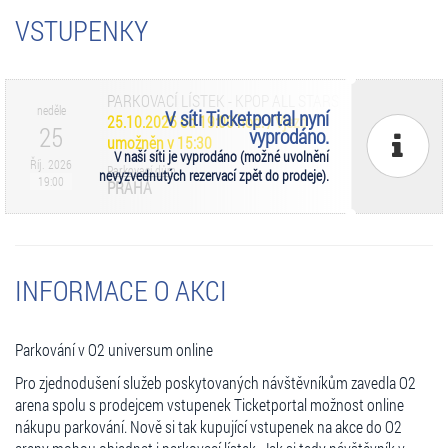
VSTUPENKY
PARKOVACÍ LÍSTEK - KPOP ALL STARS
neděle
V síti Ticketportal nyní
25.10.2026 od 19:00 hod. / Vjezd
25
vyprodáno.
umožněn v 15:30
V naší síti je vyprodáno (možné uvolnění
Říj. 2026
Parkovací dům
nevyzvednutých rezervací zpět do prodeje).
19:00
PRAHA
INFORMACE O AKCI
Parkování v O2 universum online
Pro zjednodušení služeb poskytovaných návštěvníkům zavedla O2
arena spolu s prodejcem vstupenek Ticketportal možnost online
nákupu parkování. Nově si tak kupující vstupenek na akce do O2