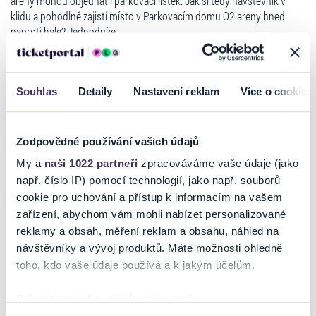
areny mohou objednat i parkovací lístek. Jak si tedy návštěvník v
klidu a pohodlně zajistí místo v Parkovacím domu O2 areny hned
naproti hale? Jednoduše.
Postup:
- při objednání lístků online vám systém na
www.ticketportal.cz
Souhlas
Detaily
Nastavení reklam
Více o cookies
rovnou nabídne na příslušnou akci i možnost koupit si parkování
- s vytisknutou vstupenkou se vám vytiskne i parkovací lístek
Číst více
- ten pak při vjezdu do Parkovacího domu a po akci při výjezdu
Zodpovědné používání vašich údajů
nastavte čárovým kódem na snímač u závory.
My a
naši 1022 partneři
zpracováváme vaše údaje (jako
UPOZORNĚNÍ: parkovací lístek po vjezdu nevyhazujte, musíte si jej
např. číslo IP) pomocí technologií, jako např. souborů
Ticketportal je zárukou pravosti vstupenek
ponechat i pro výjezd, doporučujeme uschovat si lístek v autě!
cookie pro uchování a přístup k informacím na vašem
zařízení, abychom vám mohli nabízet personalizované
Parkovací místo si lze na danou akci pořídit i bez koupě vstupenek na
Na stránkách společnosti Ticketportal si vždy zakoupíte
reklamy a obsah, měření reklam a obsahu, náhled na
akci. Stačí jít na
originální vstupenky.
www.ticketportal.cz
, najít si tam akci s názvem
PARKOVACÍ LÍSTEK - KPOP ALL STARS a vybrat počet parkovacích
návštěvníky a vývoj produktů. Máte možnosti ohledně
Ticketportal nemůže zaručit pravost vstupenek
míst. Stejně tak si může návštěvník koupit parkovací lístek přímo na
toho, kdo vaše údaje používá a k jakým účelům.
zakoupených na přeprodejních portálech. Ticketportal s
prodejním místě Ticketportalu.
těmito společnostmi nemá nic společného a tento
Pokud to povolíte, rádi bychom také:
způsob přeprodávání vstupenek nepodporuje.