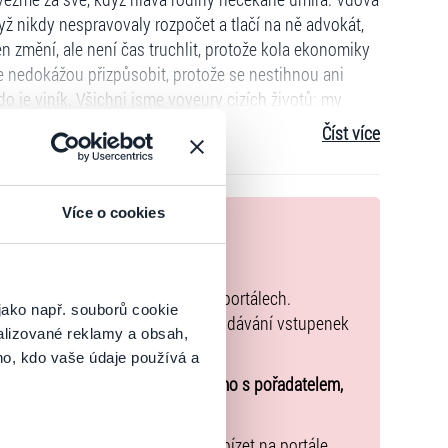
když nikdy nespravovaly rozpočet a tlačí na ně advokát,
n změní, ale není čas truchlit, protože kola ekonomiky
se nedokážou přizpůsobit, protože se nestihnou ani
do je viník. Všichni jsme voyeury cizích životů: my
.
Číst více
Více o cookies
nek
zakoupíte originální vstupenky.
k zakoupených na přeprodejních portálech.
jako např. souborů cookie
společného a tento způsob přeprodávání vstupenek
alizované reklamy a obsah,
ho, kdo vaše údaje používá a
u o účasti na akci uzavíráte přímo s pořadatelem,
nařízení EU 2022/2065 zavázal nabízet na portále