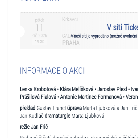
Krkavci
pátek
11
V síti Tic
Zář. 2026
GALAXIE
V naší síti je vyprodáno (možné uvolnění
19:30
PRAHA
INFORMACE O AKCI
Lenka Krobotová • Klára Melíšková • Jaroslav Plesl • Iv
Prášilová Fialová • Antonie Martinec Formanová • Vero
překlad
Gustav Francl
úprava
Marta Ljubková a Jan Fri
Jan Kudláč
dramaturgie
Marta Ljubková
režie Jan Frič
Rodinné štěstí, domácí pohoda a ekonomické zajištění 