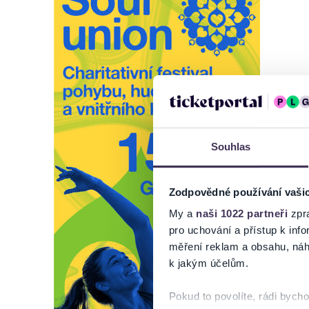
Souhlas
Zodpovědné používání vaši
My a
naši 1022 partneři
zpra
pro uchování a přístup k in
měření reklam a obsahu, náh
k jakým účelům.
Pokud to povolíte, rádi bych