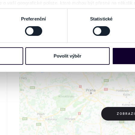
 o vaší geografické poloze, které mohou být přesné na několik
www.ticketportal.cz pouze výrobky nebo služb
ení pomocí aktivního skenování pro konkrétní charakteristiky (oti
unie.
acováváme vaše osobní údaje, a nastavte si předvolby v
části s
Preferenční
Statistické
odvolat v části Prohlášení o souborech cookie.
NA MAPĚ
e soubory cookies a další obdobné technologie (dále jen „cooki
nebo vaší aktivitě na našich webových stránkách. Tyto informa
mace používáme např. k analýze návštěvnosti webu nebo k perso
Povolit výběr
dílet se svými partnery pro sociální média, inzerci a analýzy. 
cemi, které jste jim poskytli nebo které získali v důsledku toho,
 naleznete níže. Možnosti zpracování upravíte zaškrtnutím přís
atí stránky v záložce „Cookies a jejich nastavení“.
ZOBRAZ