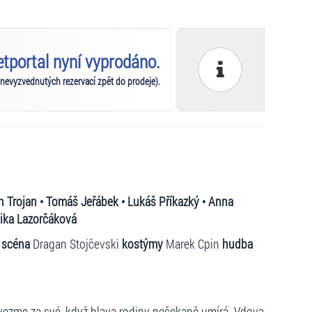
ketportal nyní vyprodáno.
 nevyzvednutých rezervací zpět do prodeje).
an Trojan • Tomáš Jeřábek • Lukáš Příkazký • Anna
nika Lazorčáková
č
scéna
Dragan Stojčevski
kostýmy
Marek Cpin
hudba
vezme za své, když hlava rodiny nečekaně umírá. Vdova