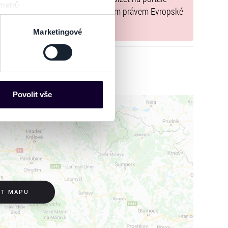
 metrů
y, jež jsou v souladu s použitelným právem Evropské
sk prstu)
 podrobnostmi
. Svůj souhlas
Marketingové
es“), které mohou sbírat
ce mohou představovat
nalizaci obsahu a reklam.
Povolit vše
Partneři tyto údaje mohou
 že používáte jejich služby.
lušné varianty. Svoji volbu
IT MAPU