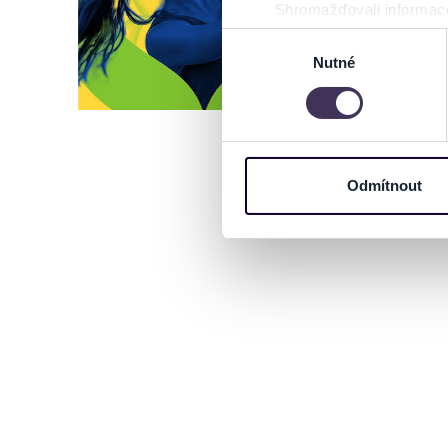
Shromažďovali informace
Identifikovali vaše zaříz
Výběr
Zjistěte více o tom, jak zpr
Nutné
souhlasu
můžete kdykoliv změnit nebo 
Na těchto stránkách využívám
informace o vašem zařízení 
osobní údaje. Získané infor
Odmítnout
Tyto informace můžeme také s
zkombinovat s dalšími informa
Jaké typy cookies používáme,
můžete kdykoliv změnit v záp