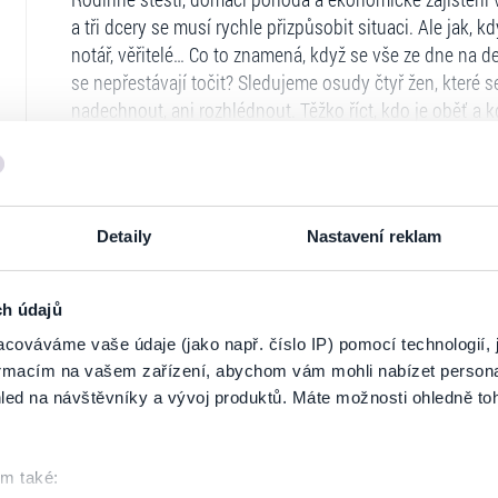
a tři dcery se musí rychle přizpůsobit situaci. Ale jak, 
notář, věřitelé… Co to znamená, když se vše ze dne na de
se nepřestávají točit? Sledujeme osudy čtyř žen, které 
nadechnout, ani rozhlédnout. Těžko říct, kdo je oběť a k
vidíme komedii, a ona to přitom může být hořká tragédie
Premiéra 9.3. 2025
Detaily
Nastavení reklam
Ticketportal je zárukou pravosti vstupe
Na stránkách společnosti Ticketportal si vždy 
ch údajů
Ticketportal nemůže zaručit pravost vstupene
cováváme vaše údaje (jako např. číslo IP) pomocí technologií, 
Ticketportal s těmito společnostmi nemá nic 
formacím na vašem zařízení, abychom vám mohli nabízet person
nepodporuje.
led na návštěvníky a vývoj produktů. Máte možnosti ohledně to
Portál Ticketportal.cz je online tržištěm.
Smlouv
jehož údaje jsou uvedeny přímo v košíku.
om také:
Pořadatel se ve smyslu čl. 30 odst. 1 písm. e) 