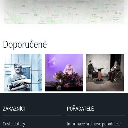
typy cookies používáme, naleznete níže. Možnosti
zpracování upravíte zaškrtnutím příslušné varianty. Svoji
volbu můžete kdykoliv změnit v zápatí stránky v záložce
„Cookies a jejich nastavení“.
Doporučené
ZÁKAZNÍCI
POŘADATELÉ
Časté dotazy
Informace pro nové pořadatele