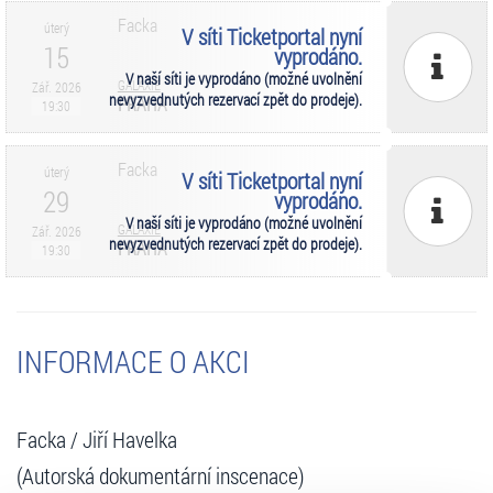
Facka
úterý
V síti Ticketportal nyní
15
vyprodáno.
V naší síti je vyprodáno (možné uvolnění
GALAXIE
Zář. 2026
nevyzvednutých rezervací zpět do prodeje).
PRAHA
19:30
Facka
úterý
V síti Ticketportal nyní
29
vyprodáno.
V naší síti je vyprodáno (možné uvolnění
GALAXIE
Zář. 2026
nevyzvednutých rezervací zpět do prodeje).
PRAHA
19:30
INFORMACE O AKCI
Facka / Jiří Havelka
(Autorská dokumentární inscenace)