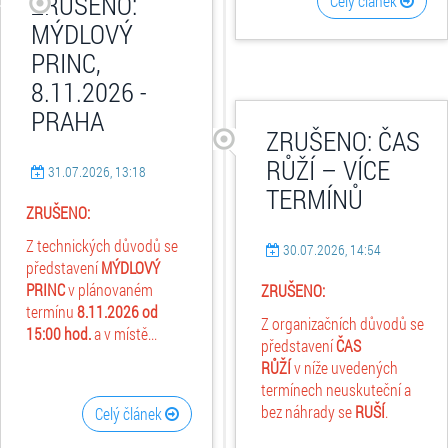
ZRUŠENO:
Celý článek
MÝDLOVÝ
PRINC,
8.11.2026 -
PRAHA
ZRUŠENO: ČAS
RŮŽÍ – VÍCE
31.07.2026, 13:18
TERMÍNŮ
ZRUŠENO:
Z technických důvodů se
30.07.2026, 14:54
představení
MÝDLOVÝ
PRINC
v plánovaném
ZRUŠENO:
termínu
8.11.2026
od
Z organizačních důvodů se
15:00 hod.
a v místě...
představení
ČAS
RŮŽÍ
v níže uvedených
termínech neuskuteční a
bez náhrady se
RUŠÍ
.
Celý článek