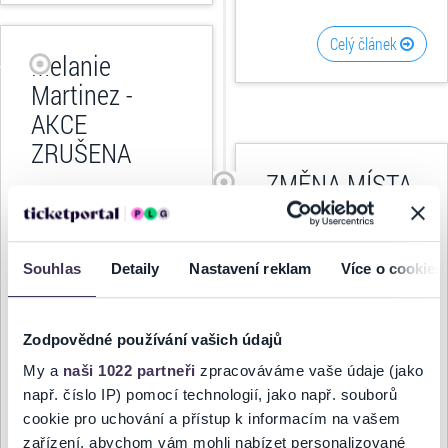
Celý článek
Melanie
Martinez -
AKCE
ZRUŠENA
ZMĚNA MÍSTA
29.07.2026, 16:00
KONÁNÍ: 35.
KYTAROVÝ
Vážení návštěvníci,
FESTIVAL
Souhlas
Detaily
Nastavení reklam
Více o cookies
Koncert Melanie Martinez
BRNO 2026 -
(24. 9. 2026 - Praha, O2
arena) je bohužel
zrušen
VÍCE TERMÍNŮ
Zodpovědné používání vašich údajů
bez náhradního termínu.
My a
naši 1022 partneři
zpracováváme vaše údaje (jako
Vyjádření umělce:...
24.07.2026, 16:15
např. číslo IP) pomocí technologií, jako např. souborů
ZMĚNA:
cookie pro uchování a přístup k informacím na vašem
zařízení, abychom vám mohli nabízet personalizované