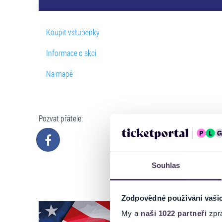
Koupit vstupenky
Informace o akci
Na mapě
Pozvat přátele:
Souhlas
Zodpovědné používání vaši
My a
naši 1022 partneři
zpra