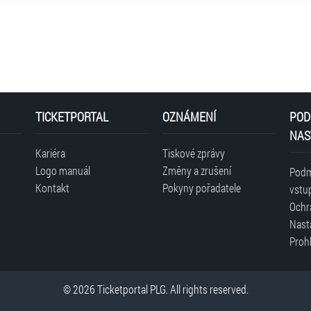
TICKETPORTAL
OZNÁMENÍ
POD
NAS
Kariéra
Tiskové zprávy
Logo manuál
Změny a zrušení
Podm
Kontakt
Pokyny pořadatele
vstu
Ochr
Nast
Prohl
© 2026 Ticketportal PLG. All rights reserved.