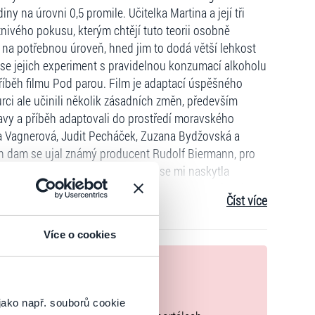
ny na úrovni 0,5 promile. Učitelka Martina a její tři
ivého pokusu, kterým chtějí tuto teorii osobně
t na potřebnou úroveň, hned jim to dodá větší lehkost
k se jejich experiment s pravidelnou konzumací alkoholu
říběh filmu Pod parou. Film je adaptací úspěšného
rci ale učinili několik zásadních změn, především
avy a příběh adaptovali do prostředí moravského
na Vagnerová, Judit Pecháček, Zuzana Bydžovská a
ch dam se ujal známý producent Rudolf Biermann, pro
klad do filmu popisuje takto: „Když se mi naskytla
m věděl, že je důležité, aby ve filmu místo mužů hrály
Číst více
 že tato verze příběhu, plná ženského půvabu a česko-
Více o cookies
nek
zakoupíte originální vstupenky.
jako např. souborů cookie