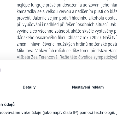
nejlépe funguje právě při dosažení a udržování jeho hladi
kamarádky se s velkou vervou a nadšením pustí do blázn
prověřit. Jakmile se jim podaří hladinku alkoholu dosta
při vyučování i nadhled při řešení osobních situací. Ja
vyvine a co všechno způsobí, ukáže skvěle vystavěný p
dánského oscarového filmu Chlast z roku 2020. Naši tvů
změnili hlavní čtveřici mužských hrdinů na ženské post
Mikulova. V hlavních rolích se díky tomu představí Ha
Alžbeta Zea Ferencová. Režie této čtveřice sympatický
kterého jde již o třetí režii celovečerního filmu a svůj v
příležitost získat práva na remake filmu Chlast, hned jse
ženy. Myslím, že výsledek mluví sám za sebe, a doufám,
slovenského škádlení, bude všechny bavit.“
Detaily
Nastavení reklam
Ticketportal je zárukou pravosti vstupe
ch údajů
Na stránkách společnosti Ticketportal si vždy 
cováváme vaše údaje (jako např. číslo IP) pomocí technologií, 