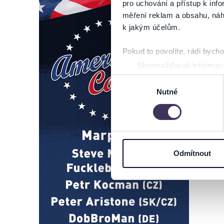
pro uchování a přístup k in
měření reklam a obsahu, náh
k jakým účelům.
Pokud to povolíte, rádi bych
Shromažďovali informace
Identifikovali vaše zaříz
Výběr
Zjistěte více o tom, jak zpr
Nutné
souhlasu
můžete kdykoliv změnit nebo 
Na těchto stránkách využívám
informace o vašem zařízení 
osobní údaje. Získané infor
Odmítnout
Tyto informace můžeme také s
zkombinovat s dalšími informa
Jaké typy cookies používáme,
můžete kdykoliv změnit v záp