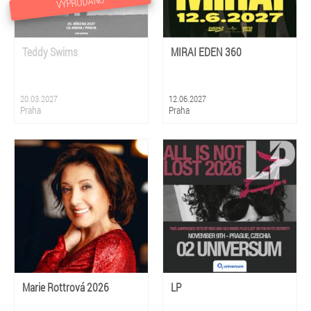
VYPRODÁNO
Teddy Swims
MIRAI EDEN 360
20.03.2027
12.06.2027
Praha
Praha
Marie Rottrová 2026
LP