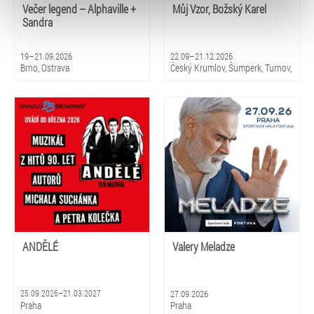
typy cookies používáme, naleznete níže. Možnosti
Večer legend – Alphaville +
Můj Vzor, Božský Karel
zpracování upravíte zaškrtnutím příslušné varianty. Svoji
Sandra
volbu můžete kdykoliv změnit v zápatí stránky v záložce
„Cookies a jejich nastavení“.
19–21.09.2026
22.09–21.12.2026
Brno, Ostrava
Český Krumlov, Šumperk, Turnov,
Luhačovice, Pardubice, Třinec,
Varnsdorf, Ústí nad Labem,
Přerov
ANDĚLÉ
Valery Meladze
25.09.2026–21.03.2027
27.09.2026
Praha
Praha