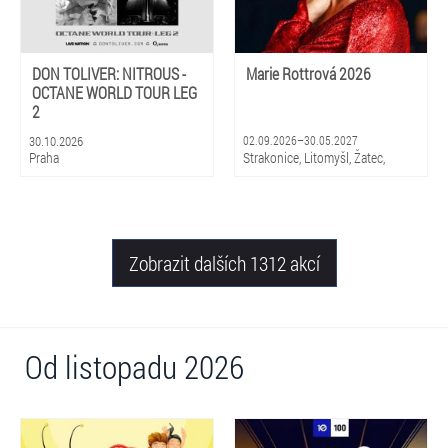
DON TOLIVER: NITROUS -
Marie Rottrová 2026
OCTANE WORLD TOUR LEG
2
30.10.2026
02.09.2026–30.05.2027
Praha
Strakonice, Litomyšl, Žatec,
Hradec Králové, Zlín, Olomouc,
Praha, Ostrava, Pardubice, Plzeň
Zobrazit dalších 1312 akcí
Od listopadu 2026