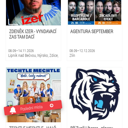
ZDENĚK IZER - VYNDAVACÍ
AGENTURA SEPTEMBER
ZAS TAM DACÍ
08.09–14.11.2026
08.09–12.12.2026
Lipník nad Bečvou, Nýrsko, Zdice,
Zlín
Kopidlno, Dobříš, Šebetov,
Kunštát, Třešť, Žďár nad
Sázavou, Valeč, Bělá pod
Bezdězem
Poslední místa