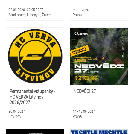
02.09.2026–30.05.2027
09.11.2026
Strakonice, Litomyšl, Žatec,
Praha
Hradec Králové, Zlín, Olomouc,
Praha, Ostrava, Pardubice, Plzeň
Permanentní vstupenky -
NEDVĚDI 27
HC VERVA Litvínov
2026/2027
30.04.2027
14–15.05.2027
Litvínov
Praha