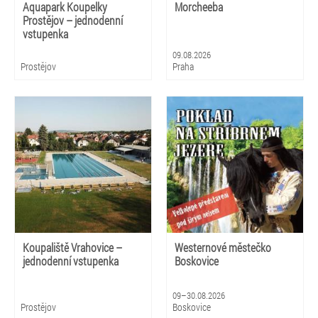
Aquapark Koupelky
Morcheeba
Prostějov – jednodenní
vstupenka
09.08.2026
Prostějov
Praha
Koupaliště Vrahovice –
Westernové městečko
jednodenní vstupenka
Boskovice
09–30.08.2026
Prostějov
Boskovice