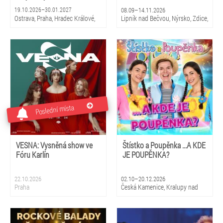
19.10.2026–30.01.2027
08.09–14.11.2026
Ostrava, Praha, Hradec Králové,
Lipník nad Bečvou, Nýrsko, Zdice,
Zlín, Brno, České Budějovice,
Kopidlno, Dobříš, Šebetov,
Pardubice
Kunštát, Třešť, Žďár nad
Sázavou, Valeč, Bělá pod
Bezdězem
Poslední místa
VESNA: Vysněná show ve
Štístko a Poupěnka ...A KDE
Fóru Karlín
JE POUPĚNKA?
22.10.2026
02.10–20.12.2026
Praha
Česká Kamenice, Kralupy nad
Vltavou, Duchcov, Žatec, Vrchlabí,
Pardubice, Kyjov, Uherské
Hradiště, Vizovice, Česká