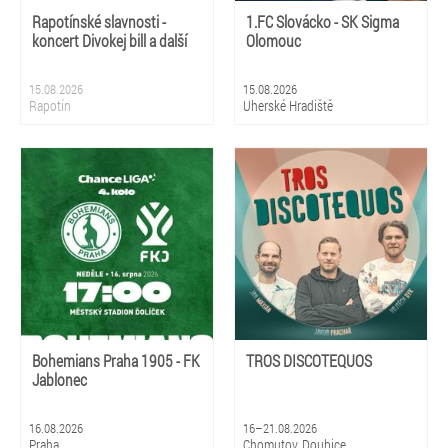
Rapotínské slavnosti -
1.FC Slovácko - SK Sigma
koncert Divokej bill a další
Olomouc
15.08.2026
15.08.2026
Rapotín
Uherské Hradiště
Bohemians Praha 1905 - FK
TROS DISCOTEQUOS
Jablonec
16.08.2026
16–21.08.2026
Praha
Chomutov, Doubice