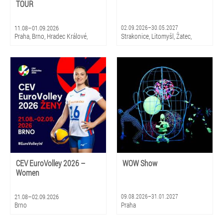
TOUR
11.08–01.09.2026
02.09.2026–30.05.2027
Praha, Brno, Hradec Králové,
Strakonice, Litomyšl, Žatec,
Olomouc, Litomyšl
Hradec Králové, Zlín, Olomouc,
Praha, Ostrava, Pardubice, Plzeň
CEV EuroVolley 2026 –
WOW Show
Women
21.08–02.09.2026
09.08.2026–31.01.2027
Brno
Praha