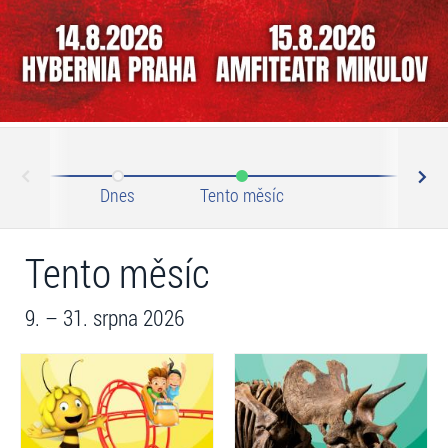
N
ev
Dnes
Tento měsíc
Září 2
Tento měsíc
9. – 31. srpna 2026