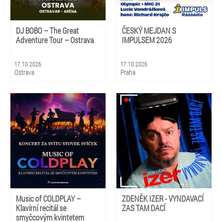
DJ BOBO – The Great
ČESKÝ MEJDAN S
Adventure Tour – Ostrava
IMPULSEM 2026
17.10.2026
17.10.2026
Ostrava
Praha
Music of COLDPLAY –
ZDENĚK IZER - VYNDAVACÍ
Klavírní recitál se
ZAS TAM DACÍ
smyčcovým kvintetem