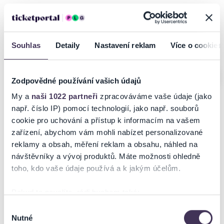
Boleslav, Kladno, Frenštát pod
Radhoštěm, Znojmo, Praha,
Litvínov
Souhlas
Detaily
Nastavení reklam
Více o cookies
Poslední místa
Zodpovědné používání vašich údajů
My a
naši 1022 partneři
zpracováváme vaše údaje (jako
např. číslo IP) pomocí technologií, jako např. souborů
Steel Rave Ostrava 2026
Davis Cup Qualifiers
cookie pro uchování a přístup k informacím na vašem
zařízení, abychom vám mohli nabízet personalizované
reklamy a obsah, měření reklam a obsahu, náhled na
18.09.2026
18–19.09.2026
návštěvníky a vývoj produktů. Máte možnosti ohledně
Ostrava
Praha
toho, kdo vaše údaje používá a k jakým účelům.
Pokud to povolíte, rádi bychom také:
Shromažďovali informace o vaší geografické poloze,
Výběr
Nutné
které mohou být přesné na několik metrů
souhlasu