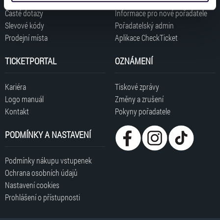
získali v důsledku toho, že používáte jejich služby. Jaké
Časté dotazy
Informace pro nové pořadatele
typy cookies používáme, naleznete níže. Možnosti
Slevové kódy
Pořadatelský admin
zpracování upravíte zaškrtnutím příslušné varianty. Svoji
Prodejní místa
Aplikace CheckTicket
volbu můžete kdykoliv změnit v zápatí stránky v záložce
„Cookies a jejich nastavení“.
TICKETPORTAL
OZNÁMENÍ
Kariéra
Tiskové zprávy
Logo manuál
Změny a zrušení
Kontakt
Pokyny pořadatele
PODMÍNKY A NASTAVENÍ
Podmínky nákupu vstupenek
Ochrana osobních údajů
Nastavení cookies
Prohlášení o přístupnosti