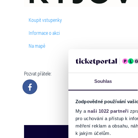
Koupit vstupenky
Informace o akci
Na mapě
Pozvat přátele:
Souhlas
Zodpovědné používání vaši
My a
naši 1022 partneři
zpra
pro uchování a přístup k in
měření reklam a obsahu, náh
k jakým účelům.