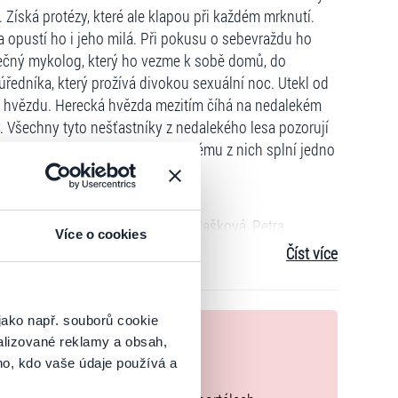
a. Získá protézy, které ale klapou při každém mrknutí.
 a opustí ho i jeho milá. Při pokusu o sebevraždu ho
výtečný mykolog, který ho vezme k sobě domů, do
edníka, který prožívá divokou sexuální noc. Utekl od
ou hvězdu. Herecká hvězda mezitím číhá na nedalekém
y. Všechny tyto nešťastníky z nedalekého lesa pozorují
li se seberou a jdou za nimi. Každému z nich splní jedno
Polák, Beáta Hrnčiříková, Lada Bělašková, Petra
Více o cookies
ža, Markéta Matulová, Sára Erlebachová, Jan Fišar,
Číst více
e Anna Kupcová, Izabela Vydrová, Martina Hekerová,
 Panzenberger Krajíčková, Miroslava Georgievová, Táňa
jako např. souborů cookie
nek
alizované reklamy a obsah,
ho, kdo vaše údaje používá a
zakoupíte originální vstupenky.