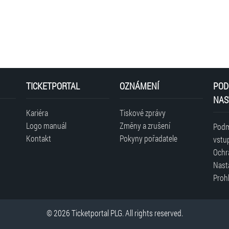
TICKETPORTAL
OZNÁMENÍ
POD
NAS
Kariéra
Tiskové zprávy
Logo manuál
Změny a zrušení
Podm
Kontakt
Pokyny pořadatele
vstu
Ochr
Nast
Prohl
© 2026 Ticketportal PLG. All rights reserved.