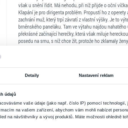
však u snění řídit. Má nehodu, při níž přijde o oční víčk
Klapání je pro dirigenta problém. Propustí ho z operety
zachrání muž, který trpí závratí z vlastní výšky. Je to 
brněnského paneláku. Tam ve výtahu najdou nahatého úř
překrásné začínající herečky, která však miluje hereck
posedu na srnu, s níž chce žít, protože ho zklamaly žen
kouzelné srnky, které to prostě nevydrží, a v jednu chví
přání. Ale ani to ne vždy pomůže.
Režie:
Tomáš Svoboda
Hrají:
Štěpán Kozub, Robin Ferro, Albert Čuba, Vladimír 
Detaily
Nastavení reklam
Kocmanová, Vica Kerekes, Kamila Janovičová, Josef Kalu
Michal Sedláček, Bořivoj Čermák, Yvona Stolařová, Mari
Barbora Ďurovčíková, Pavlína Drlík Palmovská, Kristýna
ch údajů
Bystroňová
cováváme vaše údaje (jako např. číslo IP) pomocí technologií, 
Ticketportal je zárukou pravosti vstupe
Žánr:
Komedie
formacím na vašem zařízení, abychom vám mohli nabízet person
Délka:
97 minut
led na návštěvníky a vývoj produktů. Máte možnosti ohledně to
Na stránkách společnosti Ticketportal si vždy 
Země původu:
Česko