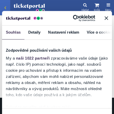
Hledat
Košík
Menu
SPORT
/
MOTORSPORT
SPEEDWAY GRAND
Souhlas
Detaily
Nastavení reklam
Více o cookies
PRIX CHALLENGE
Zodpovědné používání vašich údajů
My a
naši 1022 partneři
zpracováváme vaše údaje (jako
např. číslo IP) pomocí technologií, jako např. souborů
VSTUPENKY
cookie pro uchování a přístup k informacím na vašem
zařízení, abychom vám mohli nabízet personalizované
reklamy a obsah, měření reklam a obsahu, náhled na
návštěvníky a vývoj produktů. Máte možnosti ohledně
toho, kdo vaše údaje používá a k jakým účelům.
Pokud to povolíte, rádi bychom také:
ZÁKAZNÍCI
POŘADATELÉ