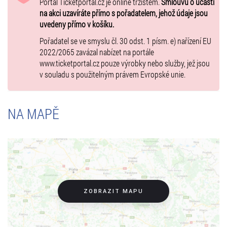
Vstupenky můžete zakoupit online přímo na ticketportal.cz -
Portál Ticketportal.cz je online tržištěm.
Smlouvu o účasti
eTickets/mobileTickets, k dispozici jsou i prodejní místa Ticketportal.
na akci uzavíráte přímo s pořadatelem, jehož údaje jsou
Další info:
uvedeny přímo v košíku.
slevy NE / děti do věku 5 let včetně zdarma bez nároku na vlastní
Pořadatel se ve smyslu čl. 30 odst. 1 písm. e) nařízení EU
sedadlo / bezbariérový přístup ANO, Přízemí / vstupenka "Vozíčkář +
2022/2065 zavázal nabízet na portále
doprovod" umožňuje společný vstup dvou návštěvníků - vozíčkáře a
www.ticketportal.cz pouze výrobky nebo služby, jež jsou
jedné osoby jako doprovod (obvykle standardní sedadlo + přístavek)
v souladu s použitelným právem Evropské unie.
-TH-
NA MAPĚ
ZOBRAZIT MAPU