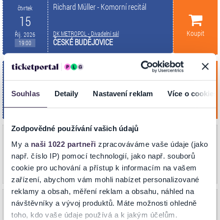
Richard Müller - Komorní recitál
čtvrtek
15
Koupit
DK METROPOL - Divadelní sál
Říj. 2026
ČESKÉ BUDĚJOVICE
19:00
Richard Müller - Komorní recitál
úterý
20
Souhlas
Detaily
Nastavení reklam
Více o cookies
Koupit
Dům kultury
Říj. 2026
VSETÍN
19:00
Zodpovědné používání vašich údajů
Richard Müller - Komorní recitál
středa
V síti Ticketportal nyní
My a
naši 1022 partneři
zpracováváme vaše údaje (jako
21
vyprodáno.
např. číslo IP) pomocí technologií, jako např. souborů
V naší síti je vyprodáno (možné uvolnění
AKORD
Říj. 2026
cookie pro uchování a přístup k informacím na vašem
nevyzvednutých rezervací zpět do prodeje).
OSTRAVA
19:00
zařízení, abychom vám mohli nabízet personalizované
reklamy a obsah, měření reklam a obsahu, náhled na
Richard Müller - Komorní recitál
čtvrtek
V síti Ticketportal nyní
návštěvníky a vývoj produktů. Máte možnosti ohledně
22
vyprodáno.
toho, kdo vaše údaje používá a k jakým účelům.