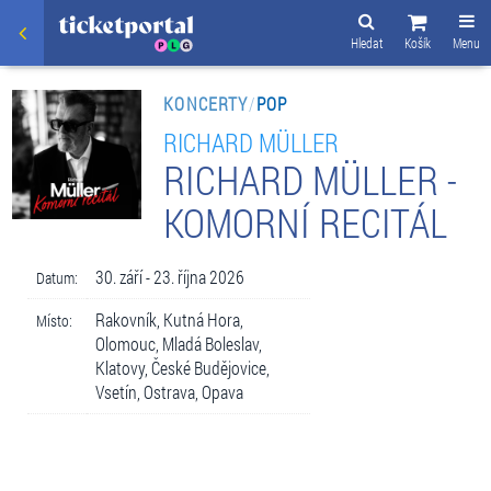
Hledat
Košík
Menu
KONCERTY
/
POP
RICHARD MÜLLER
RICHARD MÜLLER -
KOMORNÍ RECITÁL
30. září - 23. října 2026
Datum:
Rakovník, Kutná Hora,
Místo:
Olomouc, Mladá Boleslav,
Klatovy, České Budějovice,
Vsetín, Ostrava, Opava