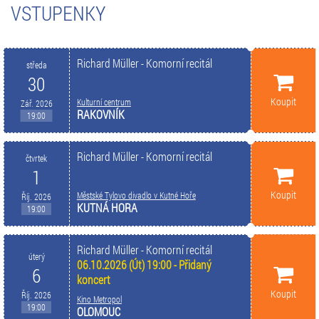
VSTUPENKY
Richard Müller - Komorní recitál
středa
30
Koupit
Kulturní centrum
Zář. 2026
RAKOVNÍK
19:00
Richard Müller - Komorní recitál
čtvrtek
1
Koupit
Městské Tylovo divadlo v Kutné Hoře
Říj. 2026
KUTNÁ HORA
19:00
Richard Müller - Komorní recitál
úterý
06.10.2026 (Út) 19:00 - Přidaný
6
koncert
Koupit
Říj. 2026
Kino Metropol
19:00
OLOMOUC