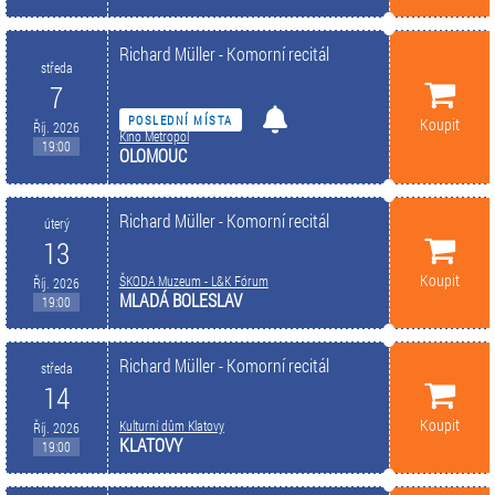
Richard Müller - Komorní recitál
středa
7
POSLEDNÍ MÍSTA
Koupit
Říj. 2026
Kino Metropol
19:00
OLOMOUC
Richard Müller - Komorní recitál
úterý
13
Koupit
ŠKODA Muzeum - L&K Fórum
Říj. 2026
MLADÁ BOLESLAV
19:00
Richard Müller - Komorní recitál
středa
14
Koupit
Kulturní dům Klatovy
Říj. 2026
KLATOVY
19:00