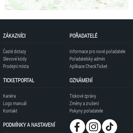
ZÁKAZNÍCI
POŘADATELÉ
Časté dotazy
Informace pro nové pořadatele
Slevové kódy
Pořadatelský admin
Prodejní místa
Aplikace CheckTicket
TICKETPORTAL
OZNÁMENÍ
Kariéra
Tiskové zprávy
Logo manuál
Změny a zrušení
Kontakt
Pokyny pořadatele
PODMÍNKY A NASTAVENÍ