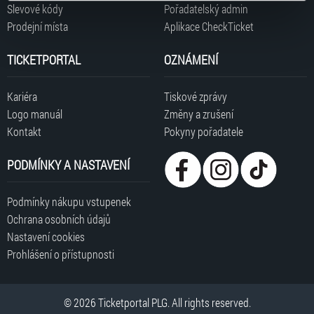
typy cookies používáme, naleznete níže. Možnosti
Slevové kódy
Pořadatelský admin
zpracování upravíte zaškrtnutím příslušné varianty. Svoji
Prodejní místa
Aplikace CheckTicket
volbu můžete kdykoliv změnit v zápatí stránky v záložce
„Cookies a jejich nastavení“.
TICKETPORTAL
OZNÁMENÍ
Kariéra
Tiskové zprávy
Logo manuál
Změny a zrušení
Kontakt
Pokyny pořadatele
PODMÍNKY A NASTAVENÍ
Podmínky nákupu vstupenek
Ochrana osobních údajů
Nastavení cookies
Prohlášení o přístupnosti
© 2026 Ticketportal PLG. All rights reserved.