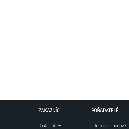
ZÁKAZNÍCI
POŘADATELÉ
Časté dotazy
Informace pro nové