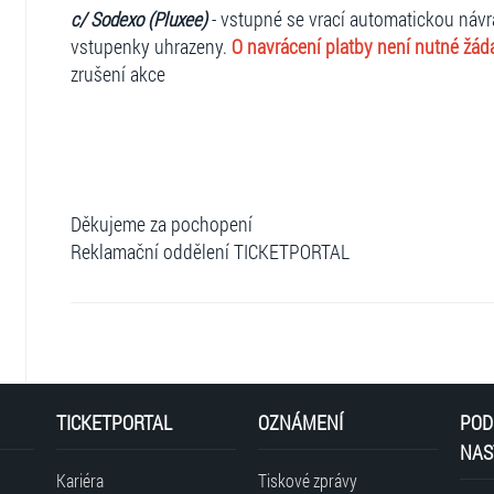
c/ Sodexo (Pluxee)
- vstupné se vrací automatickou návr
vstupenky uhrazeny.
O navrácení platby není nutné žád
zrušení akce
Děkujeme za pochopení
Reklamační oddělení TICKETPORTAL
TICKETPORTAL
OZNÁMENÍ
POD
NAS
Kariéra
Tiskové zprávy