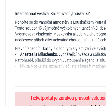
International Festival Ballet uvádí „Louskáčka“
Ponořte se do vánoční atmosféry s Louskáčkem Petra Ilji
Tento soubor 45 výjimečně vyškolených tanečníků, abso
Vaganovova akademie, Moskevská akademie choreografie
nadčasový příběh díky úchvatné choreografii a umělec
Hlavní tanečníci, každý s osobitým stylem, září ve svých
•
Anastasiia Milachenko
, vycházející hvězda a sólist
Petrohradě, přináší do svých vystoupení eleganci a sílu
•
Nikita Moskalets
, uznávaný sólista a laureát meziná
jevištní přítomností.
•
Lorenzo Lodi
, vyškolený na La Scale a Vaganovově a
pohybu.
Vystoupení povyšuje
živá hudba Orchestru Státního ak
Ticketportal je zárukou pravosti vstupe
vedením dirigenta Normundse Vaicise
. Jejich mistrov
vánoční klasice kouzlo a teplo, které diváky přenese do 