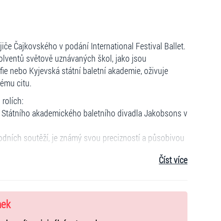
če Čajkovského v podání International Festival Ballet.
lventů světově uznávaných škol, jako jsou
 nebo Kyjevská státní baletní akademie, oživuje
kému citu.
 rolích:
ka Státního akademického baletního divadla Jakobsons v
.
rodních soutěží, je známý svou precizností a působivou
Číst více
kademii, ztělesňuje eleganci a hloubku v každém
ademického divadla opery a baletu Marie Biesu pod
nek
ské provedení ikonické Čajkovského hudby dodává této
světa fantazie a zázraků.