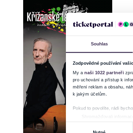
Souhlas
Zodpovědné používání vaši
My a
naši 1022 partneři
zpra
pro uchování a přístup k in
měření reklam a obsahu, náh
k jakým účelům.
Pokud to povolíte, rádi bych
Shromažďovali informace
Identifikovali vaše zaříz
Výběr
Zjistěte více o tom, jak zpr
Nutné
souhlasu