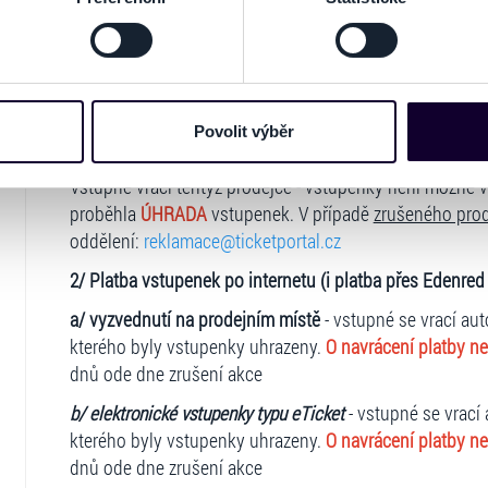
Z technických důvodů se akce
INTERNATIONAL FESTIV
odvolat v části Prohlášení o souborech cookie.
27.1.2026
od 19:00 hod.
a v místě Multifunkční aula Gon
e soubory cookies a další obdobné technologie (dále jen „cooki
nebo vaší aktivitě na našich webových stránkách. Tyto informa
Vstupné se vrací:
mace používáme např. k analýze návštěvnosti webu nebo k perso
Povolit výběr
1/ Platba rezervovaných vstupenek nebo přímý nákup v
dílet se svými partnery pro sociální média, inzerci a analýzy. 
cemi, které jste jim poskytli nebo které získali v důsledku toho,
Vstupné vrací tentýž prodejce - vstupenky není možné v
 naleznete níže. Možnosti zpracování upravíte zaškrtnutím přís
proběhla
ÚHRADA
vstupenek. V případě
zrušeného prod
atí stránky v záložce „Cookies a jejich nastavení“.
oddělení:
reklamace@ticketportal.cz
2/ Platba vstupenek po internetu (i platba přes Edenred
a/ vyzvednutí na prodejním místě
- vstupné se vrací aut
kterého byly vstupenky uhrazeny.
O navrácení platby ne
dnů ode dne zrušení akce
b/ elektronické vstupenky typu eTicket
- vstupné se vrací
kterého byly vstupenky uhrazeny.
O navrácení platby ne
dnů ode dne zrušení akce