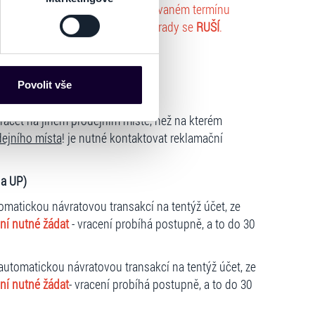
AL BALLET - LOUSKÁČEK
v plánovaném termínu
g, Ostrava neuskuteční a bez náhrady se
RUŠÍ
.
es“), které mohou sbírat
ce mohou představovat
nalizaci obsahu a reklam.
Povolit vše
stupenek u prodejce
Partneři tyto údaje mohou
 že používáte jejich služby.
racet na jiném prodejním místě, než na kterém
lušné varianty. Svoji volbu
ejního místa
! je nutné kontaktovat reklamační
 a UP)
omatickou návratovou transakcí na tentýž účet, ze
ní nutné žádat
- vracení probíhá postupně, a to do 30
 automatickou návratovou transakcí na tentýž účet, ze
ní nutné žádat
- vracení probíhá postupně, a to do 30