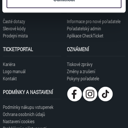
dalšími informacemi, které jste jim poskytli nebo které
ZÁKAZNÍCI
POŘADATELÉ
získali v důsledku toho, že používáte jejich služby. Jaké
typy cookies používáme, naleznete níže. Možnosti
Časté dotazy
Informace pro nové pořadatele
zpracování upravíte zaškrtnutím příslušné varianty. Svoji
Slevové kódy
Pořadatelský admin
volbu můžete kdykoliv změnit v zápatí stránky v záložce
Prodejní místa
Aplikace CheckTicket
„Cookies a jejich nastavení“.
TICKETPORTAL
OZNÁMENÍ
Kariéra
Tiskové zprávy
Logo manuál
Změny a zrušení
Kontakt
Pokyny pořadatele
PODMÍNKY A NASTAVENÍ
Podmínky nákupu vstupenek
Ochrana osobních údajů
Nastavení cookies