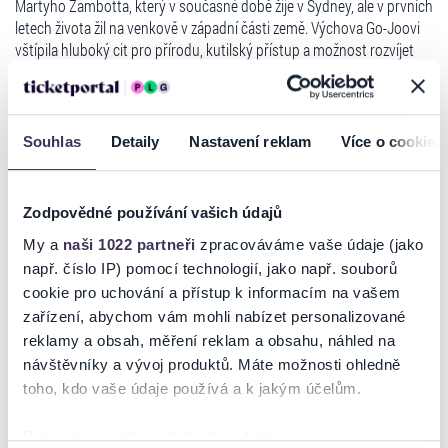
Martyho Zambotta, který v současné době žije v Sydney, ale v prvních
letech života žil na venkově v západní části země. Výchova Go-Joovi
vštípila hluboký cit pro přírodu, kutilský přístup a možnost rozvíjet
vkus a hodnoty bez společenských vlivů, což se odráží v jeho hudbě a
povaze.
Poté, co se Go-Jo nakonec přestěhoval do nejbližšího velkého města
Souhlas
Detaily
Nastavení reklam
Více o cookies
(Perth WA), aby využil možnosti hrát poloprofesionální fotbal v rámci
WAFL , se začal věnovat psaní písní, produkci, mixování a nahrávání.
Zodpovědné používání vašich údajů
Go-Joova hudba je vyvrcholením jeho uznání pro uměleckou formu
My a
naši 1022 partneři
zpracováváme vaše údaje (jako
nezapomenutelného písničkářství a schopnosti sdílet emoce
prostřednictvím písní. Jeho hudba je směsicí popu s vlivy indie a
např. číslo IP) pomocí technologií, jako např. souborů
Číst více
folku, které jsou podloženy DIY přístupem a neustálou zvědavostí
cookie pro uchování a přístup k informacím na vašem
rozvíjet svůj zvuk. Go-Jo se inspiruje velkými písničkáři, ale snaží se
zařízení, abychom vám mohli nabízet personalizované
tento kytarový styl psaní písní zakomponovat do moderní popové
reklamy a obsah, měření reklam a obsahu, náhled na
Ticketportal je zárukou pravosti vstupenek
produkce, kterou do značné míry ovlivnili Max Martin, Shellback,
návštěvníky a vývoj produktů. Máte možnosti ohledně
Illangelo a další mistři produkce.
toho, kdo vaše údaje používá a k jakým účelům.
Na stránkách společnosti Ticketportal si vždy zakoupíte
originální vstupenky.
To, co Go-Jo odlišuje od ostatních umělců, je jeho neuvěřitelná
Pokud to povolíte, rádi bychom také:
schopnost psát, produkovat, nahrávat, mixovat, masterovat a
Ticketportal nemůže zaručit pravost vstupenek