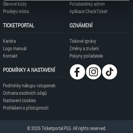
typy cookies používáme, naleznete níže. Možnosti
Slevové kódy
Pořadatelský admin
pro vozíčkáře místa vyhrazena, bezbariérový přístup zajištěn
zpracování upravíte zaškrtnutím příslušné varianty. Svoji
Prodejní místa
Aplikace CheckTicket
rezervace vstupenek ZTP/P:
rezervace@ticketportal.cz
volbu můžete kdykoliv změnit v zápatí stránky v záložce
„Cookies a jejich nastavení“.
TICKETPORTAL
OZNÁMENÍ
Kariéra
Tiskové zprávy
Logo manuál
Změny a zrušení
Kontakt
Pokyny pořadatele
PODMÍNKY A NASTAVENÍ
Podmínky nákupu vstupenek
Ochrana osobních údajů
Nastavení cookies
Prohlášení o přístupnosti
© 2026 Ticketportal PLG. All rights reserved.