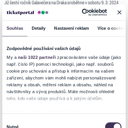
Již šestý ročník Galavečera na Draka proběhne v sobotu 9. 3. 2024
v krásných prostorách Obecního domu v Praze. V rámci hlavního
programu vystoupí kapela MIG 21, umělecká skupina Pyroterra a
další hudební a umělečtí hosté. Těšit se můžete na tradičně bohatý
hudební a doprovodný program, tombolu nebo aukci uměleckých
Souhlas
Detaily
Nastavení reklam
Více o cookies
předmětů. Moderuje Karel Kašák a Lucie Ptáčková.
Zodpovědné používání vašich údajů
Jak akce vypadala na minulém ročníku se můžete podívat zde:
My a
naši 1022 partneři
zpracováváme vaše údaje (jako
https://www.youtube.com/watch?v=ME_ByrqeA5Y
.
např. číslo IP) pomocí technologií, jako např. souborů
cookie pro uchování a přístup k informacím na vašem
Vstupte s námi do Dračího světa, který pro Vás na tento ročník
zařízení, abychom vám mohli nabízet personalizované
chytáme jako jednu z mnoha novinek. Tajemný svět, který nechá
reklamy a obsah, měření reklam a obsahu, náhled na
Číst více
pracovat Vaši fantazii. Protože Galavečer není jen běžná událost, ale
návštěvníky a vývoj produktů. Máte možnosti ohledně
vyvrcholení celého našeho příběhu!
toho, kdo vaše údaje používá a k jakým účelům.
Ticketportal je zárukou pravosti vstupenek
Pokud to povolíte, rádi bychom také:
Galavečer na Draka je akce, která podporuje pacienty s nemocí SMA
Na stránkách společnosti Ticketportal si vždy zakoupíte
Shromažďovali informace o vaší geografické poloze,
Výběr
(Spinální muskulární atrofie). Vznikla v roce 2018 s cílem představit
originální vstupenky.
Nutné
které mohou být přesné na několik metrů
souhlasu