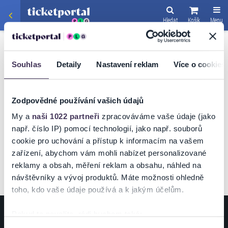
Hledat
Košík
Menu
SPORT
/
FOTBAL
1.FC SLOVÁCKO - AC
Souhlas
Detaily
Nastavení reklam
Více o cookies
SPARTA PRAHA
Zodpovědné používání vašich údajů
My a
naši 1022 partneři
zpracováváme vaše údaje (jako
např. číslo IP) pomocí technologií, jako např. souborů
VSTUPENKY
cookie pro uchování a přístup k informacím na vašem
zařízení, abychom vám mohli nabízet personalizované
reklamy a obsah, měření reklam a obsahu, náhled na
návštěvníky a vývoj produktů. Máte možnosti ohledně
toho, kdo vaše údaje používá a k jakým účelům.
Pokud to povolíte, rádi bychom také:
ZÁKAZNÍCI
POŘADATELÉ