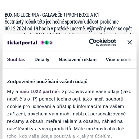
BOXING LUCERNA - GALAVEČER PROFI BOXU A K1
Šestnáctý ročník této jedinečné sportovní události proběhne
30.12.2024 od 19 hodin v pražské Lucerně. Výjimečný večer se opět
ponese v duchu 30tých let 20. století, dress code však není povinný,
ale pouze doporučen a vítán.
Galavečer se opět vrací k tradici první republiky, kdy se v Lucerně
psala historie československého boxu. Zápasit v pražské Lucerně
Souhlas
Detaily
Nastavení reklam
Více o cookies
znamenalo patřit k absolutní špičce a toho se pořadatelé drží i v roce
2023, kdy se v ringu utkají špičkoví bojovníci naší bojové scény. V
minulých letech se v Lucerně utkali např. Julius Torma, Vilda Jakš,
Zodpovědné používání vašich údajů
Rostislav Osička, Luboš Suda, Roman Kracík, Václav Pejsar a mnoho
dalších špičkových bojovníků. A ani v roce 2024 tomu nebude jinak!
My a
naši 1022 partneři
zpracováváme vaše údaje (jako
Součástí celého večera je výjimečné slavnostní zahájení a pocta jedné
např. číslo IP) pomocí technologií, jako např. souborů
z vybraných legend a její následné umístění do boxerské Síně slávy.
Číst více
cookie pro uchování a přístup k informacím na vašem
Lucerna bude jako každý rok praskat ve švech a přítomnost na této
zařízení, abychom vám mohli nabízet personalizované
výjimečné události se stává stále prestižnější záležitostí.
reklamy a obsah, měření reklam a obsahu, náhled na
K dispozici jsou dva poslední VIP stoly s občerstvením - pivo, víno,
Ticketportal je zárukou pravosti vstupenek
návštěvníky a vývoj produktů. Máte možnosti ohledně
vody, whisky, vodka, sushi, zákusky, muffiny atd. - u stolu je 6
toho, kdo vaše údaje používá a k jakým účelům.