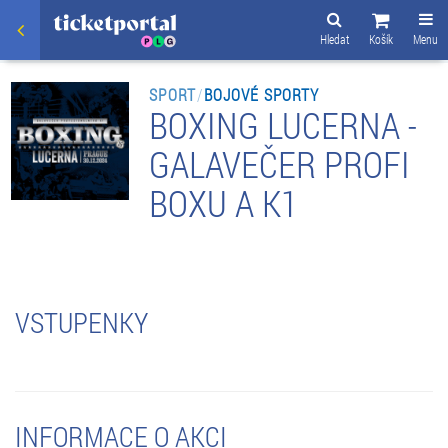
Hledat
Košík
Menu
SPORT
/
BOJOVÉ SPORTY
BOXING LUCERNA -
GALAVEČER PROFI
BOXU A K1
VSTUPENKY
INFORMACE O AKCI