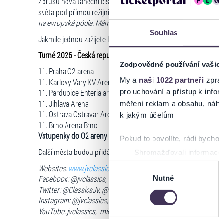
Zbrusu nová taneční čísla, dokonalé vizuální technologie i z
světa pod přímou režijní taktovkou tanečního génia Michaela 
na evropská pódia. Mám pocit, že je to nejdůležitější turné v
Souhlas
Jakmile jednou zažijete
Lord of the Dance
, už nikdy se v irsk
Turné 2026 - Česká republika:
Zodpovědné používání vaši
11. Praha O2 arena
My a
naši 1022 partneři
zpra
11. Karlovy Vary KV Arena
pro uchování a přístup k in
11. Pardubice Enteria arena
11. Jihlava Arena
měření reklam a obsahu, náh
11. Ostrava Ostravar Arena
k jakým účelům.
11. Brno Arena Brno
Vstupenky do O2 areny v prodeji v síti
Ticketportal.
Pokud to povolíte, rádi bych
Další města budou přidávána průběžně v následujících týdne
Shromažďovali informace
Identifikovali vaše zaříz
Výběr
Websites:
www.jvclassics.cz
,
www.lordofthedance.com
Zjistěte více o tom, jak zpr
Facebook: @jvclassics, @MichaelFlatleysLordoftheDance
Nutné
souhlasu
Twitter: @ClassicsJv, @LordOfTheDance
můžete kdykoliv změnit nebo 
Instagram: @jvclassics, @lotdofficial
YouTube: jvclassics, michaelflatley
Na těchto stránkách využívám