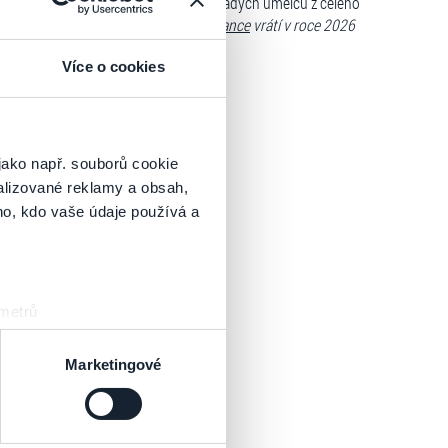
rda Fahyho a 40 nejtalentovanějších mladých umělců z celého
emůžu se dočkat, až se
Lord of the Dance
vrátí v roce 2026
 náladu a vrátíme jim úsměv do tváří
.“
Více o cookies
jako např. souborů cookie
alizované reklamy a obsah,
ho, kdo vaše údaje používá a
 metrů
sk prstu)
 podrobnostmi
. Svůj souhlas
Marketingové
es“), které mohou sbírat