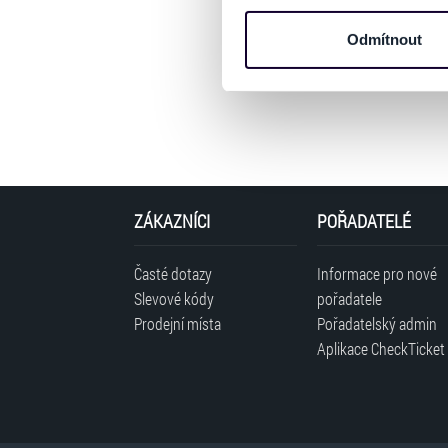
informace o vašem zařízení 
osobní údaje. Získané infor
Odmítnout
Tyto informace můžeme také s
zkombinovat s dalšími informa
Jaké typy cookies používáme,
můžete kdykoliv změnit v záp
ZÁKAZNÍCI
POŘADATELÉ
Časté dotazy
Informace pro nové
Slevové kódy
pořadatele
Prodejní místa
Pořadatelský admin
Aplikace CheckTicket