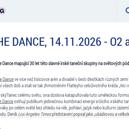
E DANCE, 14.11.2026 - O2 
he Dance mapující 30 let této slavné irské taneční skupiny na světových pó
he Dance
ve více než tisícovce arén a divadel v šesti desítkách různých zemí
ní všech dob a stali se tak zhmotněním Flatleyho celoživotního kréda „
Nic n
#IrskýTanec celému světu, ona doslova katapultovala tuto uměleckou for
he Dance
oslňují publikum jedinečnou kombinací energií sršícího irského ta
váky po celém světě bez ohledu na věk, pohlaví, jazyk nebo kulturní zázemí.
endu. Deník
Los Angeles Times
představení popsal jako „ukázkovou a velkol
ně synchronizovaným tancem a uměleckou scénografií.