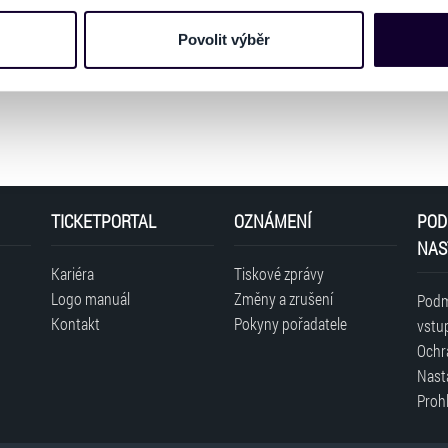
nebo vaší aktivitě na našich webových stránkách. Tyto informa
mace používáme např. k analýze návštěvnosti webu nebo k perso
Povolit výběr
dílet se svými partnery pro sociální média, inzerci a analýzy. 
cemi, které jste jim poskytli nebo které získali v důsledku toho,
 naleznete níže. Možnosti zpracování upravíte zaškrtnutím přís
atí stránky v záložce „Cookies a jejich nastavení“.
TICKETPORTAL
OZNÁMENÍ
POD
NAS
Kariéra
Tiskové zprávy
Logo manuál
Změny a zrušení
Podm
Kontakt
Pokyny pořadatele
vstu
Ochr
Nast
Prohl