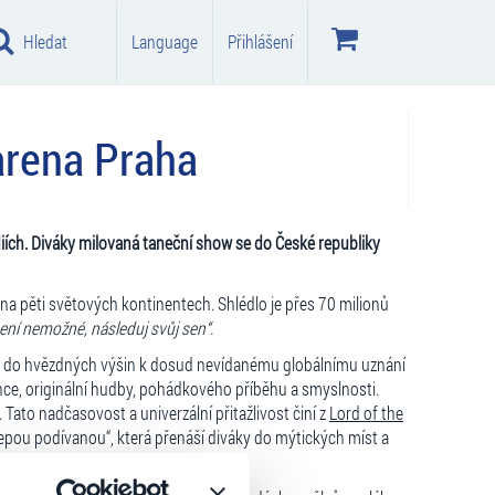
Hledat
Language
Přihlášení
arena Praha
diích. Diváky milovaná taneční show se do České republiky
 na pěti světových kontinentech. Shlédlo je přes 70 milionů
ení nemožné, následuj svůj sen“.
mu do hvězdných výšin k dosud nevídanému globálnímu uznání
nce, originální hudby, pohádkového příběhu a smyslnosti.
 Tato nadčasovost a univerzální přitažlivost činí z
Lord of the
epou podívanou“, která přenáší diváky do mýtických míst a