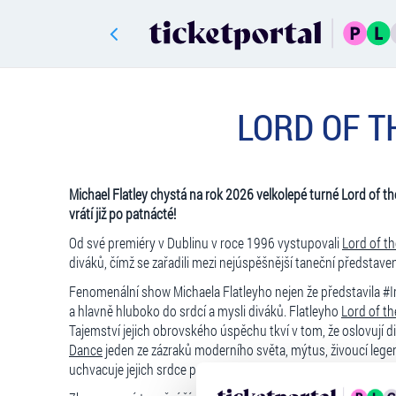
LORD OF TH
Michael Flatley chystá na rok 2026 velkolepé turné Lord of t
vrátí již po patnácté!
Od své premiéry v Dublinu v roce 1996 vystupovali
Lord of t
diváků, čímž se zařadili mezi nejúspěšnější taneční představe
Fenomenální show Michaela Flatleyho nejen že představila 
a hlavně hluboko do srdcí a mysli diváků. Flatleyho
Lord of t
Tajemství jejich obrovského úspěchu tkví v tom, že oslovují di
Dance
jeden ze zázraků moderního světa, mýtus, živoucí leg
uchvacuje jejich srdce propojením ladného pohybu s preciz