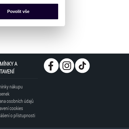
ce mohou představovat
nalizaci obsahu a reklam.
Povolit vše
Partneři tyto údaje mohou
 že používáte jejich služby.
lušné varianty. Svoji volbu
MÍNKY A
TAVENÍ
ínky nákupu
penek
ana osobních údajů
avení cookies
ášení o přístupnosti