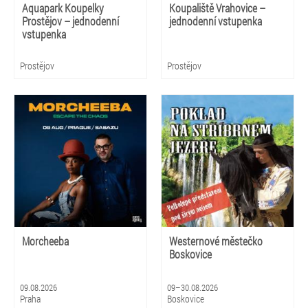
Aquapark Koupelky
Koupaliště Vrahovice –
Prostějov – jednodenní
jednodenní vstupenka
vstupenka
Prostějov
Prostějov
Morcheeba
Westernové městečko
Boskovice
09.08.2026
09–30.08.2026
Praha
Boskovice