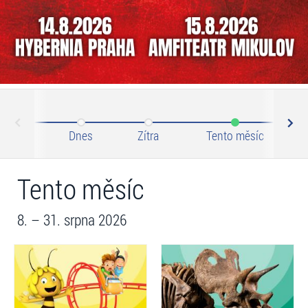
N
ev
Dnes
Zítra
Tento měsíc
Tento měsíc
8. – 31. srpna 2026