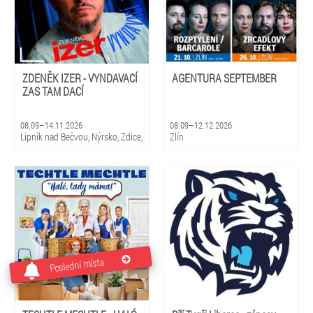
ZDENĚK IZER - VYNDAVACÍ
AGENTURA SEPTEMBER
ZAS TAM DACÍ
08.09–14.11.2026
08.09–12.12.2026
Lipník nad Bečvou, Nýrsko, Zdice,
Zlín
Kopidlno, Dobříš, Šebetov,
Kunštát, Třešť, Žďár nad
Sázavou, Valeč, Bělá pod
Bezdězem
Poslední místa