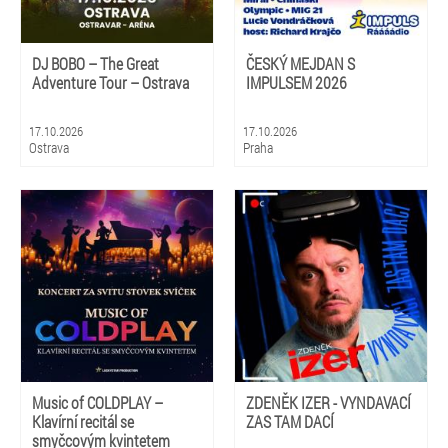
DJ BOBO – The Great
ČESKÝ MEJDAN S
Adventure Tour – Ostrava
IMPULSEM 2026
17.10.2026
17.10.2026
Ostrava
Praha
Music of COLDPLAY –
ZDENĚK IZER - VYNDAVACÍ
Klavírní recitál se
ZAS TAM DACÍ
smyčcovým kvintetem