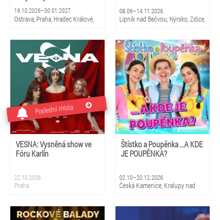
19.10.2026–30.01.2027
08.09–14.11.2026
Ostrava, Praha, Hradec Králové,
Lipník nad Bečvou, Nýrsko, Zdice,
Zlín, Brno, České Budějovice,
Kopidlno, Dobříš, Šebetov,
Pardubice
Kunštát, Třešť, Žďár nad
Sázavou, Valeč, Bělá pod
Bezdězem
Poslední místa
VESNA: Vysněná show ve
Štístko a Poupěnka ...A KDE
Fóru Karlín
JE POUPĚNKA?
22.10.2026
02.10–20.12.2026
Praha
Česká Kamenice, Kralupy nad
Vltavou, Duchcov, Žatec, Vrchlabí,
Pardubice, Kyjov, Uherské
Hradiště, Vizovice, Česká