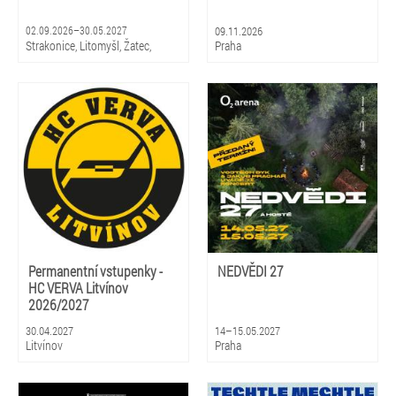
02.09.2026–30.05.2027
09.11.2026
Strakonice, Litomyšl, Žatec,
Praha
Hradec Králové, Zlín, Olomouc,
Praha, Ostrava, Pardubice, Plzeň
Permanentní vstupenky -
NEDVĚDI 27
HC VERVA Litvínov
2026/2027
30.04.2027
14–15.05.2027
Litvínov
Praha