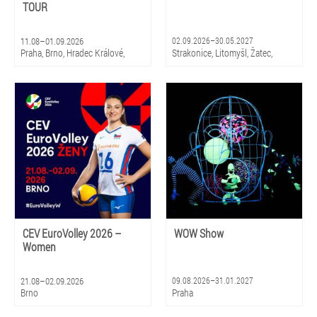
TOUR
11.08–01.09.2026
02.09.2026–30.05.2027
Praha, Brno, Hradec Králové,
Strakonice, Litomyšl, Žatec,
Olomouc, Litomyšl
Hradec Králové, Zlín, Olomouc,
Praha, Ostrava, Pardubice, Plzeň
CEV EuroVolley 2026 –
WOW Show
Women
21.08–02.09.2026
09.08.2026–31.01.2027
Brno
Praha