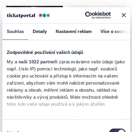
Boleslav, Kladno, Frenštát pod
Radhoštěm, Znojmo, Praha,
Litvínov
Souhlas
Detaily
Nastavení reklam
Více o cookies
Poslední místa
Zodpovědné používání vašich údajů
My a
naši 1022 partneři
zpracováváme vaše údaje (jako
např. číslo IP) pomocí technologií, jako např. souborů
Steel Rave Ostrava 2026
Davis Cup Qualifiers
cookie pro uchování a přístup k informacím na vašem
zařízení, abychom vám mohli nabízet personalizované
reklamy a obsah, měření reklam a obsahu, náhled na
18.09.2026
18–19.09.2026
návštěvníky a vývoj produktů. Máte možnosti ohledně
Ostrava
Praha
toho, kdo vaše údaje používá a k jakým účelům.
Pokud to povolíte, rádi bychom také:
Shromažďovali informace o vaší geografické poloze,
Výběr
Nutné
které mohou být přesné na několik metrů
souhlasu