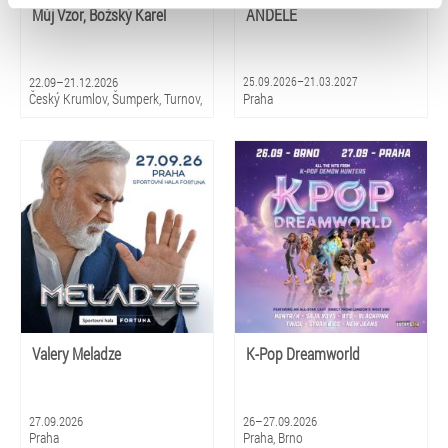
typy cookies používáme, naleznete níže. Možnosti
Můj Vzor, Božský Karel
ANDĚLÉ
zpracování upravíte zaškrtnutím příslušné varianty. Svoji
volbu můžete kdykoliv změnit v zápatí stránky v záložce
„Cookies a jejich nastavení“.
22.09–21.12.2026
25.09.2026–21.03.2027
Český Krumlov, Šumperk, Turnov,
Praha
Luhačovice, Pardubice, Třinec,
Varnsdorf, Ústí nad Labem,
Přerov
Valery Meladze
K-Pop Dreamworld
27.09.2026
26–27.09.2026
Praha
Praha, Brno