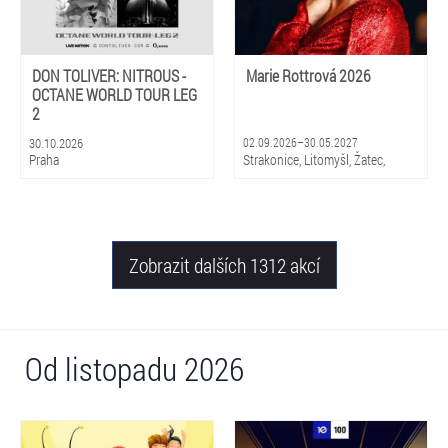
DON TOLIVER: NITROUS -
Marie Rottrová 2026
OCTANE WORLD TOUR LEG
2
30.10.2026
02.09.2026–30.05.2027
Praha
Strakonice, Litomyšl, Žatec,
Hradec Králové, Zlín, Olomouc,
Praha, Ostrava, Pardubice, Plzeň
Zobrazit dalších 1312 akcí
Od listopadu 2026