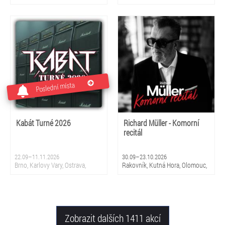
Poslední místa
Kabát Turné 2026
Richard Müller - Komorní
recitál
22.09–11.11.2026
30.09–23.10.2026
Brno, Karlovy Vary, Ostrava,
Rakovník, Kutná Hora, Olomouc,
Praha, Chomutov, Jihlava, Ústí
Mladá Boleslav, Klatovy, Vsetín,
nad Labem, Plzeň, České
Ostrava, České Budějovice, Opava
Budějovice, Zlín, Prostějov,
Hradec Králové, Pardubice, Mladá
Boleslav, Liberec
Zobrazit dalších 1411 akcí