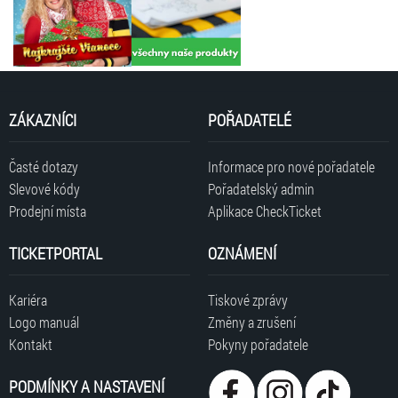
ZÁKAZNÍCI
POŘADATELÉ
Časté dotazy
Informace pro nové pořadatele
Slevové kódy
Pořadatelský admin
Prodejní místa
Aplikace CheckTicket
TICKETPORTAL
OZNÁMENÍ
Kariéra
Tiskové zprávy
Logo manuál
Změny a zrušení
Kontakt
Pokyny pořadatele
PODMÍNKY A NASTAVENÍ