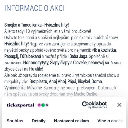
INFORMACE O AKCI
Smejko a Tanculienka - Hviezdne hity!
A je to tady! 10 výjimečných let s vámi, broučkové!
Oslavte to s námi a s našimi nejlepšími písničkami v hudební show
Hviezdne hity!
Nejprve vám zahrajeme a zazpíváme ty opravdu
největší pecky z pohádkového světa pro nejmenší: V
lk a kozliatka,
Papagáj, Fúľa bakaná
a možná přijde i
Baba Jaga
. Společně si
zazpíváme
Nonono tytyty, Šlapy šlapy a Človeče, nehnevaj sa
. A snad
zbyde čas i na H
u alile!
Ale pak už opravdu rozjedeme tu pravou rytmickou taneční show s
megahity jako
Bez plastu, Ahoj Ahoj, Pápá, Bicykel, Doma,
Výnimoční
či
Mávame
. Samozřejmě bude i překvapení. Dokonce k
nám opět zavítá obrovský dvoumetrový
Macko Duško
.
Nenechte si ujít
Hviezdne hity
ve výročním představení se
Smejkem a
Tanculienkou
! Spolu s nimi samozřejmě dorazí i
Huncúlik, Bumbác
a
Číst více
Panpiano
.
Těšíme se, až si společně zavzpomínáme, zatancujeme a užijeme si
Souhlas
Detaily
Nastavení reklam
Více o cookies
spoustu zábavy. Uvidíme se jen ve vybraných městech.