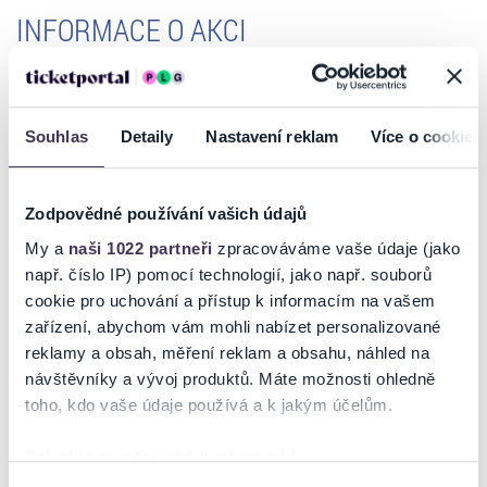
INFORMACE O AKCI
9. ročník festivalu
Colores Flamencos
letos hostí v Olomouci jeden z
nejvýznamnější španělských souborů
Nuevo Ballet Espaňol
.
Souhlas
Detaily
Nastavení reklam
Více o cookies
Tento soubor pod vedením dua skvělých tanečníků a choreografů
Rojas y Rodriguéz, uvede fascinující představení šesti
charismatických tanečníků a tanečnic, které doprovodí živá
flamencová skupina.
Zodpovědné používání vašich údajů
My a
naši 1022 partneři
zpracováváme vaše údaje (jako
Jedná se o jediné vystoupení v České republice.
např. číslo IP) pomocí technologií, jako např. souborů
cookie pro uchování a přístup k informacím na vašem
Vstupenky pro vozíčkáře a jejich doprovod budou v prodeji na
zařízení, abychom vám mohli nabízet personalizované
pokladně před představením.
reklamy a obsah, měření reklam a obsahu, náhled na
www.flamencool.cz
návštěvníky a vývoj produktů. Máte možnosti ohledně
toho, kdo vaše údaje používá a k jakým účelům.
Pokud to povolíte, rádi bychom také:
Ticketportal je zárukou pravosti vstupenek