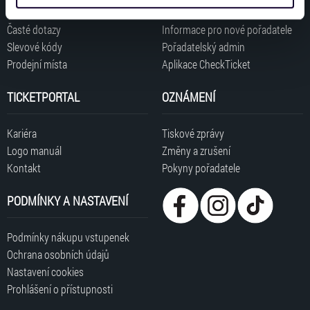
získali v důsledku toho, že používáte jejich služby. Jaké
typy cookies používáme, naleznete níže. Možnosti
Časté dotazy
Informace pro nové pořadatele
zpracování upravíte zaškrtnutím příslušné varianty. Svoji
Slevové kódy
Pořadatelský admin
volbu můžete kdykoliv změnit v zápatí stránky v záložce
Prodejní místa
Aplikace CheckTicket
„Cookies a jejich nastavení“.
TICKETPORTAL
OZNÁMENÍ
Kariéra
Tiskové zprávy
Logo manuál
Změny a zrušení
Kontakt
Pokyny pořadatele
PODMÍNKY A NASTAVENÍ
Podmínky nákupu vstupenek
Ochrana osobních údajů
Nastavení cookies
Prohlášení o přístupnosti