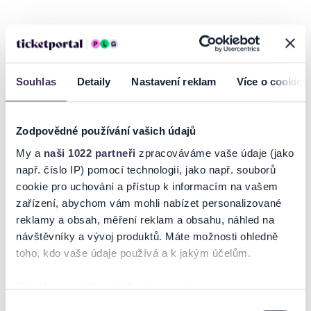
CONCENTUS MORAVIAE 2025
LES VIOLONS DE BRUXELLES
Tcha Limberger
housle, zpěv, umělecký vedoucí
Souhlas
Detaily
Nastavení reklam
Více o cookies
Renaud Crols
housle
Alexandre Tripodi
viola
Samuel Gerstmans
kontrabas
Renaud Dardenne
kytara
Zodpovědné používání vašich údajů
My a
naši 1022 partneři
zpracováváme vaše údaje (jako
Bruselské housle
např. číslo IP) pomocí technologií, jako např. souborů
Čtyři smyčcoví mágové z Bruselu a jeden neméně virtuózní kytarista
cookie pro uchování a přístup k informacím na vašem
si ve svém sehraném kvintetu pohrávají s tradičním swingovým
zařízení, abychom vám mohli nabízet personalizované
vzorcem HCF (Hot Club de France) a obracejí jeho prvky naruby.
reklamy a obsah, měření reklam a obsahu, náhled na
Výsostní improvizátoři bezkonkurenční v propojování komorní hudby
Číst více
návštěvníky a vývoj produktů. Máte možnosti ohledně
s jazzem mísí klasické aranže i s divokými výlety třeba do cikánské
toho, kdo vaše údaje používá a k jakým účelům.
nebo latinskoamerické hudby.
Vstupenky můžete zakoupit online přímo na ticketportal.cz -
Ticketportal je zárukou pravosti vstupenek
Pokud to povolíte, rádi bychom také:
eTickets/mobileTickets, k dispozici jsou i prodejní místa Ticketportal.
Shromažďovali informace o vaší geografické poloze,
Další info:
Výběr