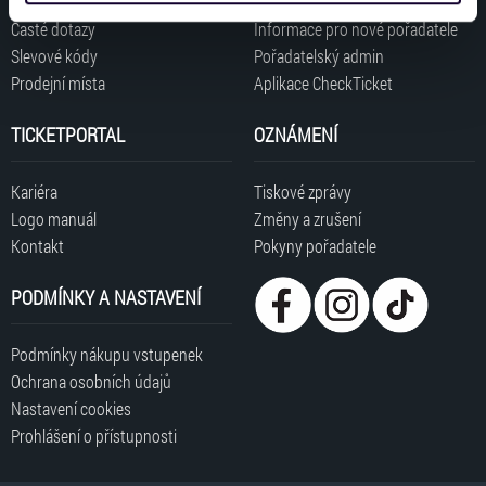
získali v důsledku toho, že používáte jejich služby. Jaké
Časté dotazy
Informace pro nové pořadatele
typy cookies používáme, naleznete níže. Možnosti
Slevové kódy
Pořadatelský admin
zpracování upravíte zaškrtnutím příslušné varianty. Svoji
Prodejní místa
Aplikace CheckTicket
volbu můžete kdykoliv změnit v zápatí stránky v záložce
„Cookies a jejich nastavení“.
TICKETPORTAL
OZNÁMENÍ
Kariéra
Tiskové zprávy
Logo manuál
Změny a zrušení
Kontakt
Pokyny pořadatele
PODMÍNKY A NASTAVENÍ
Podmínky nákupu vstupenek
Ochrana osobních údajů
Nastavení cookies
Prohlášení o přístupnosti