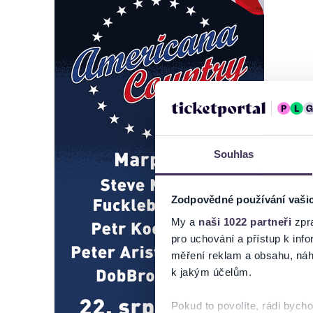
Souhlas
Zodpovědné používání vaši
My a
naši 1022 partneři
zpra
pro uchování a přístup k in
měření reklam a obsahu, náh
k jakým účelům.
Pokud to povolíte, rádi bych