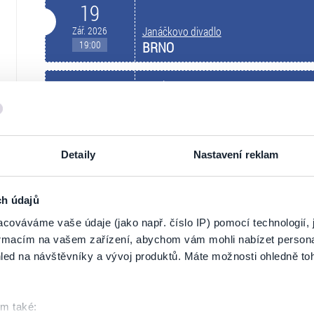
19
Zář. 2026
Janáčkovo divadlo
19:00
BRNO
Maska
pátek
25
Zář. 2026
Janáčkovo divadlo
19:00
BRNO
Detaily
Nastavení reklam
Maska
sobota
26
ch údajů
Zář. 2026
Janáčkovo divadlo
cováváme vaše údaje (jako např. číslo IP) pomocí technologií, 
19:00
BRNO
formacím na vašem zařízení, abychom vám mohli nabízet person
led na návštěvníky a vývoj produktů. Máte možnosti ohledně to
Maska
pondělí
28
Zář. 2026
Janáčkovo divadlo
om také: