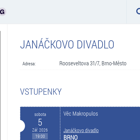
JANÁČKOVO DIVADLO
Rooseveltova 31/7, Brno-Město
Adresa:
VSTUPENKY
Věc Makropulos
sobota
5
Zář. 2026
Janáčkovo divadlo
19:00
BRNO