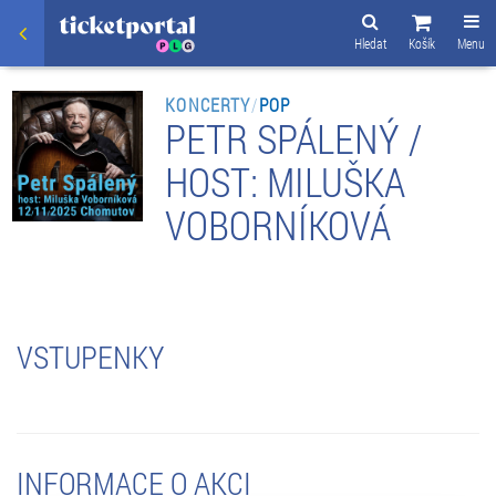
Hledat
Košík
Menu
KONCERTY
/
POP
PETR SPÁLENÝ /
HOST: MILUŠKA
VOBORNÍKOVÁ
VSTUPENKY
INFORMACE O AKCI