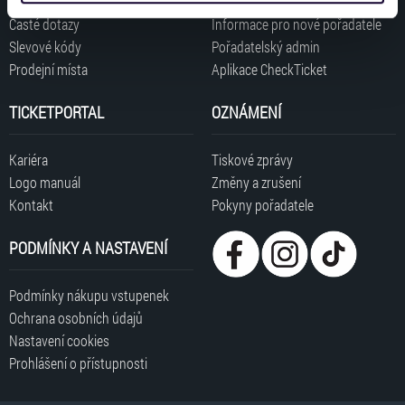
získali v důsledku toho, že používáte jejich služby. Jaké
Časté dotazy
Informace pro nové pořadatele
typy cookies používáme, naleznete níže. Možnosti
Slevové kódy
Pořadatelský admin
zpracování upravíte zaškrtnutím příslušné varianty. Svoji
Prodejní místa
Aplikace CheckTicket
volbu můžete kdykoliv změnit v zápatí stránky v záložce
„Cookies a jejich nastavení“.
TICKETPORTAL
OZNÁMENÍ
Kariéra
Tiskové zprávy
Logo manuál
Změny a zrušení
Kontakt
Pokyny pořadatele
PODMÍNKY A NASTAVENÍ
Podmínky nákupu vstupenek
Ochrana osobních údajů
Nastavení cookies
Prohlášení o přístupnosti