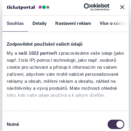
INFORMACE O AKCI
Souhlas
Detaily
Nastavení reklam
Více o cookies
PUMPA Basket Brno - PERMANENTKA na sezónu 2025/2026 - VIP
GOLD
Zodpovědné používání vašich údajů
Platí pro všechna domácí utkání v sezóně, včetně přípravných
My a
naši 1022 partneři
zpracováváme vaše údaje (jako
zápasů, nadstavby, playoff i pohárových zápasů.
např. číslo IP) pomocí technologií, jako např. souborů
cookie pro uchování a přístup k informacím na vašem
Cena 20000,- Kč
zařízení, abychom vám mohli nabízet personalizované
umožňuje vstup do VIP zóny, sezení na Court Seats
reklamy a obsah, měření reklam a obsahu, náhled na
návštěvníky a vývoj produktů. Máte možnosti ohledně
toho, kdo vaše údaje používá a k jakým účelům.
Ticketportal je zárukou pravosti vstupenek
Pokud to povolíte, rádi bychom také:
Na stránkách společnosti Ticketportal si vždy zakoupíte
originální vstupenky.
Shromažďovali informace o vaší geografické poloze,
Výběr
Nutné
které mohou být přesné na několik metrů
souhlasu
Ticketportal nemůže zaručit pravost vstupenek