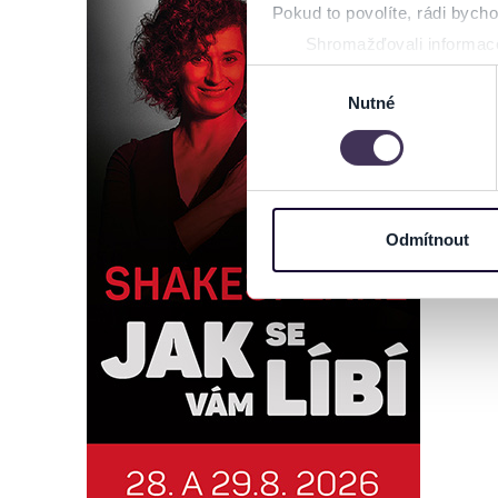
Pokud to povolíte, rádi bych
Shromažďovali informace
Identifikovali vaše zaříz
Výběr
Zjistěte více o tom, jak zpr
Nutné
souhlasu
můžete kdykoliv změnit nebo 
Na těchto stránkách využívám
informace o vašem zařízení 
osobní údaje. Získané infor
Odmítnout
Tyto informace můžeme také s
zkombinovat s dalšími informa
Jaké typy cookies používáme,
můžete kdykoliv změnit v záp