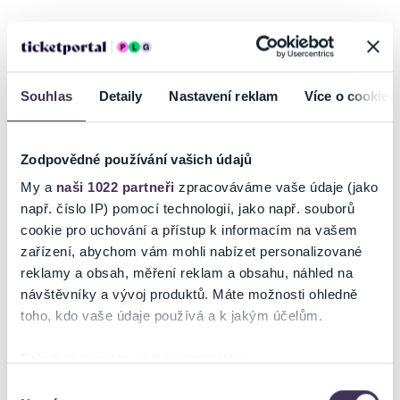
Křest Ideáře Evy Turnové spojený se čtením textů a koncertem
Radůzy a Evy T.
Večerem vás bude provázet Johana Dobrá
Souhlas
Detaily
Nastavení reklam
Více o cookies
Zodpovědné používání vašich údajů
Ticketportal je zárukou pravosti vstupenek
My a
naši 1022 partneři
zpracováváme vaše údaje (jako
Na stránkách společnosti Ticketportal si vždy zakoupíte
např. číslo IP) pomocí technologií, jako např. souborů
originální vstupenky.
cookie pro uchování a přístup k informacím na vašem
Ticketportal nemůže zaručit pravost vstupenek
zařízení, abychom vám mohli nabízet personalizované
zakoupených na přeprodejních portálech. Ticketportal s
reklamy a obsah, měření reklam a obsahu, náhled na
těmito společnostmi nemá nic společného a tento
návštěvníky a vývoj produktů. Máte možnosti ohledně
způsob přeprodávání vstupenek nepodporuje.
toho, kdo vaše údaje používá a k jakým účelům.
Portál Ticketportal.cz je online tržištěm.
Smlouvu o účasti
na akci uzavíráte přímo s pořadatelem, jehož údaje jsou
Pokud to povolíte, rádi bychom také:
uvedeny přímo v košíku.
Shromažďovali informace o vaší geografické poloze,
Výběr