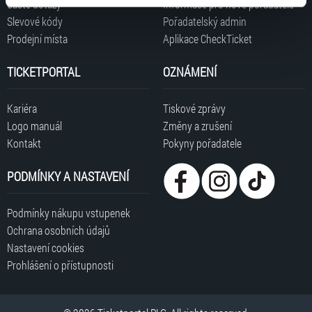
Časté dotazy
Informace pro nové pořadatele
typy cookies používáme, naleznete níže. Možnosti
Slevové kódy
Pořadatelský admin
zpracování upravíte zaškrtnutím příslušné varianty. Svoji
Prodejní místa
Aplikace CheckTicket
volbu můžete kdykoliv změnit v zápatí stránky v záložce
„Cookies a jejich nastavení“.
TICKETPORTAL
OZNÁMENÍ
Kariéra
Tiskové zprávy
Logo manuál
Změny a zrušení
Kontakt
Pokyny pořadatele
PODMÍNKY A NASTAVENÍ
Podmínky nákupu vstupenek
Ochrana osobních údajů
Nastavení cookies
Prohlášení o přístupnosti