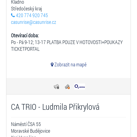
Kladno
Středočeský kraj
420 774 920 745
casunrise@casunrise.cz
Otevírací doba:
Po - Pá 9-12; 13-17 PLATBA POUZE V HOTOVOSTI+POUKAZY
TICKETPORTAL
Zobrazit na mapě
CA TRIO - Ludmila Přikrylová
Náměstí ČSA 55
Moravské Budějovice