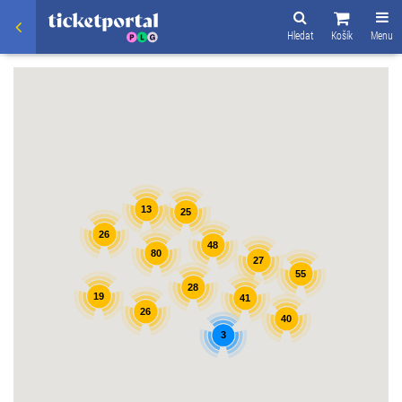
Hledat
Košík
Menu
13
25
26
48
80
27
55
28
19
41
26
40
3