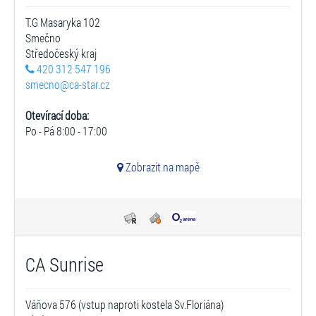
T.G Masaryka 102
Smečno
Středočeský kraj
420 312 547 196
smecno@ca-star.cz
Otevírací doba:
Po - Pá 8:00 - 17:00
Zobrazit na mapě
CA Sunrise
Váňova 576 (vstup naproti kostela Sv.Floriána)