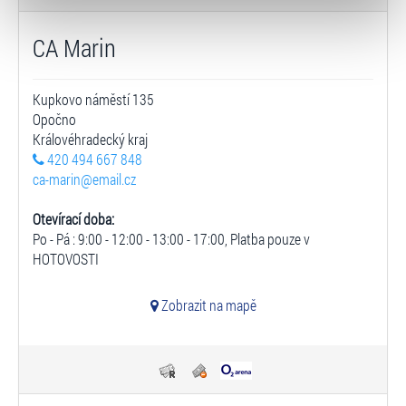
typy cookies používáme, naleznete níže. Možnosti
zpracování upravíte zaškrtnutím příslušné varianty. Svoji
CA Marin
volbu můžete kdykoliv změnit v zápatí stránky v záložce
„Cookies a jejich nastavení“.
Kupkovo náměstí 135
Opočno
Královéhradecký kraj
420 494 667 848
ca-marin@email.cz
Otevírací doba:
Po - Pá : 9:00 - 12:00 - 13:00 - 17:00, Platba pouze v
HOTOVOSTI
Zobrazit na mapě