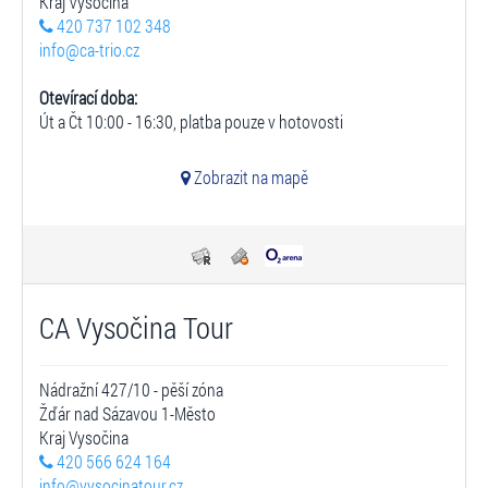
Kraj Vysočina
420 737 102 348
info@ca-trio.cz
Otevírací doba:
Út a Čt 10:00 - 16:30, platba pouze v hotovosti
Zobrazit na mapě
CA Vysočina Tour
Nádražní 427/10 - pěší zóna
Žďár nad Sázavou 1-Město
Kraj Vysočina
420 566 624 164
info@vysocinatour.cz