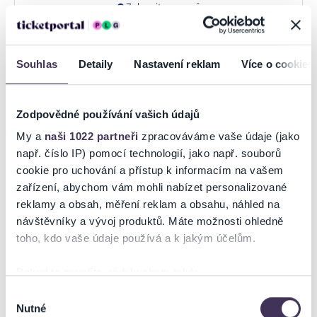
Zobrazit na mapě
Souhlas
Detaily
Nastavení reklam
Více o cookies
CA GLOBUS
Zodpovědné používání vašich údajů
My a
naši 1022 partneři
zpracováváme vaše údaje (jako
Havlíčkovo náměstí 169
např. číslo IP) pomocí technologií, jako např. souborů
Havlíčkův Brod
cookie pro uchování a přístup k informacím na vašem
Kraj Vysočina
zařízení, abychom vám mohli nabízet personalizované
420 569 426 649
reklamy a obsah, měření reklam a obsahu, náhled na
ckglobus@ckglobus.cz
návštěvníky a vývoj produktů. Máte možnosti ohledně
Otevírací doba:
toho, kdo vaše údaje používá a k jakým účelům.
Po - Pá : 8:30 - 16:30 platba pouze v HOTOVOSTI
Pokud to povolíte, rádi bychom také:
Zobrazit na mapě
Shromažďovali informace o vaší geografické poloze,
Výběr
Nutné
které mohou být přesné na několik metrů
souhlasu