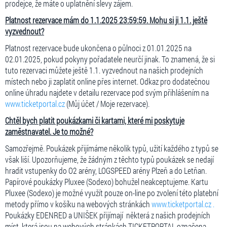
prodejce, že máte o uplatnění slevy zájem.
Platnost rezervace mám do 1.1.2025 23:59:59. Mohu si ji 1.1. ještě
vyzvednout?
Platnost rezervace bude ukončena o půlnoci z 01.01.2025 na
02.01.2025, pokud pokyny pořadatele neurčí jinak. To znamená, že si
tuto rezervaci můžete ještě 1.1. vyzvednout na našich prodejních
místech nebo ji zaplatit online přes internet. Odkaz pro dodatečnou
online úhradu najdete v detailu rezervace pod svým přihlášením na
www.ticketportal.cz
(Můj účet / Moje rezervace).
Chtěl bych platit poukázkami či kartami, které mi poskytuje
zaměstnavatel. Je to možné?
Samozřejmě. Poukázek přijímáme několik typů, užití každého z typů se
však liší. Upozorňujeme, že žádným z těchto typů poukázek se nedají
hradit vstupenky do O2 arény, LOGSPEED arény Plzeň a do Letňan.
Papírové poukázky Pluxee (Sodexo) bohužel neakceptujeme. Kartu
Pluxee (Sodexo) je možné využít pouze on-line po zvolení této platební
metody přímo v košíku na webových stránkách
www.ticketportal.cz .
Poukázky EDENRED a UNIŠEK přijímají některá z našich prodejních
míst, která jsou na webových stránkách TICKETPORTAL označena