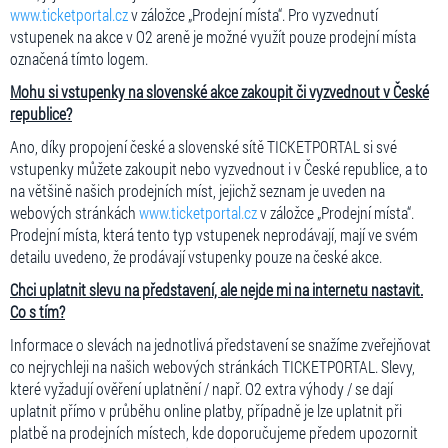
www.ticketportal.cz
v záložce „Prodejní místa“. Pro vyzvednutí
vstupenek na akce v O2 areně je možné využít pouze prodejní místa
označená tímto logem.
Mohu si vstupenky na slovenské akce zakoupit či vyzvednout v České
republice?
Ano, díky propojení české a slovenské sítě TICKETPORTAL si své
vstupenky můžete zakoupit nebo vyzvednout i v České republice, a to
na většině našich prodejních míst, jejichž seznam je uveden na
webových stránkách
www.ticketportal.cz
v záložce „Prodejní místa“.
Prodejní místa, která tento typ vstupenek neprodávají, mají ve svém
detailu uvedeno, že prodávají vstupenky pouze na české akce.
Chci uplatnit slevu na představení, ale nejde mi na internetu nastavit.
Co s tím?
Informace o slevách na jednotlivá představení se snažíme zveřejňovat
co nejrychleji na našich webových stránkách TICKETPORTAL. Slevy,
které vyžadují ověření uplatnění / např. O2 extra výhody / se dají
uplatnit přímo v průběhu online platby, případně je lze uplatnit při
platbě na prodejních místech, kde doporučujeme předem upozornit