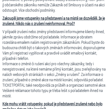
j) občanského zákoníku nemůže Zákazník od Smlouvy o účasti na akci
odstoupit. Více obchodní podmínky.
Zakoupili jsme vstupenky na představení a na místě se dozvěděli, že je
zrušené. Nikdo nás o zrušení neinformoval. Proč?
V případě zrušení nebo změny představení informujeme klienty ihned,
jakmile zprávu obdržíme od pořadatele. Informace je obratem
rozeslána emailem našim registrovaným zákazníkům. Pokud byste do
budoucna chtěli být o takových změnách informováni, doporučujeme
Vám při registraci vyplňovat a pravdivě uvádět emailový kontakt,
případně i telefon.
Informace o změně či rušení akcí pro všechny zákazníky, tedy i
neregistrované, na které nemáme přímý kontakt, jsou zveřejňovány na
našich webových stránkách v sekci „Změny a rušení“. Za informace o
zrušení, případně o změně akce na místě konání, odpovídá pořadatel.
TICKETPORTAL také neodpovídá za průběh a organizaci samotné akce.
Veškeré reklamace tohoto typu je třeba řešit s pořadatelem ihned na
místě.
Kde mohu vrátit vstupenky, pokud je představení zrušené nebo bylo