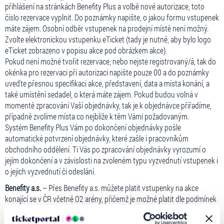
přihlášení na stránkách Benefity Plus a volbě nové autorizace, toto
číslo rezervace vyplnit. Do poznámky napište, o jakou formu vstupenek
máte zájem. Osobní odběr vstupenek na prodejní místě není možný.
Zvolte elektronickou vstupenku eTicket (tady je nutné, aby bylo logo
eTicket zobrazeno v popisu akce pod obrázkem akce).
Pokud není možné tvořit rezervace, nebo nejste registrovaný/á, tak do
okénka pro rezervaci při autorizaci napište pouze 00 a do poznámky
uveďte přesnou specifikaci akce, představení, data a místa konání, a
také umístění sedadel, o která máte zájem. Pokud budou volná v
momentě zpracování Vaší objednávky, tak je k objednávce přiřadíme,
případně zvolíme místa co nejblíže k těm Vámi požadovaným.
Systém Benefity Plus Vám po dokončení objednávky pošle
automatické potvrzení objednávky, které zašle i pracovníkům
obchodního oddělení. Ti Vás po zpracování objednávky vyrozumí o
jejím dokončení a v závislosti na zvoleném typu vyzvednutí vstupenek i
o jejich vyzvednutí či odeslání.
Benefity a.s.
– Přes Benefity a.s. můžete platit vstupenky na akce
konající se v ČR včetně O2 arény, přičemž je možné platit dle podmínek
uvedených v návodu na webu Benefity a.s..