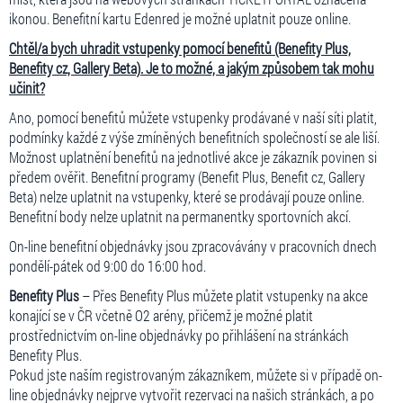
ikonou. Benefitní kartu Edenred je možné uplatnit pouze online.
Chtěl/a bych uhradit vstupenky pomocí benefitů (Benefity Plus,
Benefity cz, Gallery Beta). Je to možné, a jakým způsobem tak mohu
učinit?
Ano, pomocí benefitů můžete vstupenky prodávané v naší síti platit,
podmínky každé z výše zmíněných benefitních společností se ale liší.
Možnost uplatnění benefitů na jednotlivé akce je zákazník povinen si
předem ověřit. Benefitní programy (Benefit Plus, Benefit cz, Gallery
Beta) nelze uplatnit na vstupenky, které se prodávají pouze online.
Benefitní body nelze uplatnit na permanentky sportovních akcí.
On-line benefitní objednávky jsou zpracovávány v pracovních dnech
pondělí-pátek od 9:00 do 16:00 hod.
Benefity Plus
– Přes Benefity Plus můžete platit vstupenky na akce
konající se v ČR včetně O2 arény, přičemž je možné platit
prostřednictvím on-line objednávky po přihlášení na stránkách
Benefity Plus.
Pokud jste naším registrovaným zákazníkem, můžete si v případě on-
line objednávky nejprve vytvořit rezervaci na našich stránkách, a po