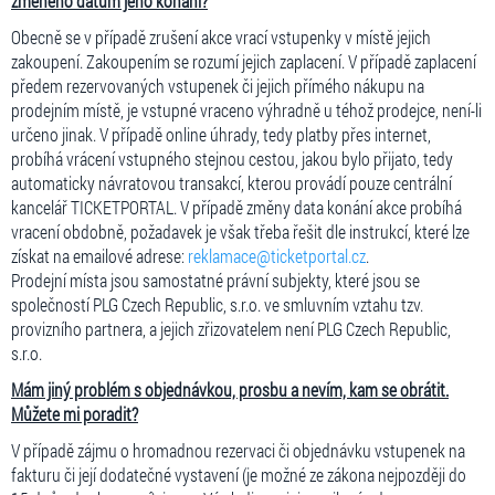
změněno datum jeho konání?
Obecně se v případě zrušení akce vrací vstupenky v místě jejich
zakoupení. Zakoupením se rozumí jejich zaplacení. V případě zaplacení
předem rezervovaných vstupenek či jejich přímého nákupu na
prodejním místě, je vstupné vraceno výhradně u téhož prodejce, není-li
určeno jinak. V případě online úhrady, tedy platby přes internet,
probíhá vrácení vstupného stejnou cestou, jakou bylo přijato, tedy
automaticky návratovou transakcí, kterou provádí pouze centrální
kancelář TICKETPORTAL. V případě změny data konání akce probíhá
vracení obdobně, požadavek je však třeba řešit dle instrukcí, které lze
získat na emailové adrese:
reklamace@ticketportal.cz
.
Prodejní místa jsou samostatné právní subjekty, které jsou se
společností PLG Czech Republic, s.r.o. ve smluvním vztahu tzv.
provizního partnera, a jejich zřizovatelem není PLG Czech Republic,
s.r.o.
Mám jiný problém s objednávkou, prosbu a nevím, kam se obrátit.
Můžete mi poradit?
V případě zájmu o hromadnou rezervaci či objednávku vstupenek na
fakturu či její dodatečné vystavení (je možné ze zákona nejpozději do