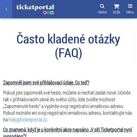
Hledat
Košík
Menu
Často kladené otázky
(FAQ)
Zapomněl jsem své přihlašovací údaje. Co teď?
Pokud jste zapomněli své heslo, můžete si nechat zaslat nové. Učiníte
tak v přihlašovacím okně do svého účtu, kde zvolíte možnost
„Zapomenuté heslo“ a vyplníte svoji registrační emailovou adresu.
Pokud neznáte ani svoji registrační emailovou adresu, kontaktujte nás
na
help@ticketportal.cz
.
Co znamená, když je u konkrétní akce napsáno „V síti Ticketportal nyní
vyprodáno“?