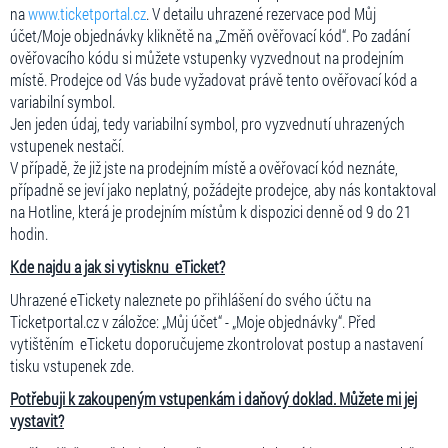
na
www.ticketportal.cz
. V detailu uhrazené rezervace pod Můj
účet/Moje objednávky kliknětě na „Změň ověřovací kód“. Po zadání
ověřovacího kódu si můžete vstupenky vyzvednout na prodejním
místě. Prodejce od Vás bude vyžadovat právě tento ověřovací kód a
variabilní symbol.
Jen jeden údaj, tedy variabilní symbol, pro vyzvednutí uhrazených
vstupenek nestačí.
V případě, že již jste na prodejním místě a ověřovací kód neznáte,
případně se jeví jako neplatný, požádejte prodejce, aby nás kontaktoval
na Hotline, která je prodejním místům k dispozici denně od 9 do 21
hodin.
Kde najdu a jak si vytisknu eTicket?
Uhrazené eTickety naleznete po přihlášení do svého účtu na
Ticketportal.cz v záložce: „Můj účet“ - „Moje objednávky“. Před
vytištěním eTicketu doporučujeme zkontrolovat postup a nastavení
tisku vstupenek zde.
Potřebuji k zakoupeným vstupenkám i daňový doklad. Můžete mi jej
vystavit?