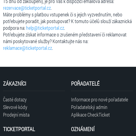
15 dnů od zakoupení), je pro Vás k dispozici emailová adresa:
rezervace@ticketportal.cz
.
Máte problémy s platbou vstupenek či s jejich vyzvednutím, nebo
potřebujete poradit, jak postupovat? K tomuto účelů slouží zákaznická
podpora na:
help@ticketportal.cz
.
Potřebujete získat informace o zrušeném představení či reklamovat
námi poskytované služby? Kontaktujte nás na:
reklamace@ticketportal.cz
.
ZÁKAZNÍCI
POŘADATELÉ
Časté dotazy
Informace pro nové pořadatele
Slevové kódy
Pořadatelský admin
Prodejní místa
Aplikace CheckTicket
TICKETPORTAL
OZNÁMENÍ