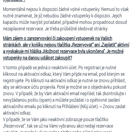
Momentálně nejsou k dispozici žádné volné vstupenky. Nemusí to však
nutně znamenat, že již nebudou žádné vstupenky k dispozici. Jejich
kapacitu může navýšit pořadatel, případně mohou propadnout dosud
nezaplacené rezervace. Je třeba průběžně sledovat stránky.
Mám zájem o zarezervování či zakoupení vstupenek na Vašich
stránkách, ale v košíku nejsou tlačítka „Rezervovat“ ani „Zaplatit“ aktivní
a vyskakuje mi hláška „Možnost rezervace byla ukončena“. Je možné
vstupenky na danou událost zakoupit?
V tomto případě se jedná o neaktivní účet. Po registraci je nutné
kliknout na aktivační odkaz, který Vám přijde na email, pod kterým se
registrujete. Po kliknutí na aktivační odkaz je nutné se znovu přihlásit,
aby se aktivace účtu projevila. Poté je možné se o objednávku pokusit
znovu. V případě, že by Vám aktivační email nepřišel, tak zkontrolujte i
nevyžádanou poštu (spam) a můžete požádat i o opětovné zaslání
aktivačního emailu po kliknutí na Přihlášení (Můj účet) -> Znovu zaslat
aktivační odkaz.
V případě, že se Vám jako neaktivní zobrazuje pouze tlačítko
„Rezervovat“, tak se už na Vámi vybranou akci nedají rezervace