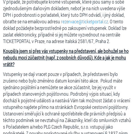
V případě, že potřebujete kromě vstupenek, které jsou samy o sobě
zjednodušeným daňovým dokladem, neboť je na nich uvedena výše
DPH i podrobnosti o pořadateli, který tuto DPH odvádí, i jiný doklad,
obraťte se na emailovou adresu
rezervace@ticketportal.cz
. O tento
doklad požádejte bezprostředně po zakoupení vstupenek. Doklad lze
zaslat elektronicky, případně si jej můžete vyzvednout na centrále
TICKETPORTAL v Praze, na adrese Italská 2581/67, Praha 2.
Koupil/a jsem si přes vás vstupenky na představení, ale bohužel se ho
nebudu moci zúčastnit (např. z osobních důvodů). Kde a jak je mohu
vrátit?
Vstupenky se dají vracet pouze v případech, že představení bylo
zrušeno nebo bylo změněno datum konání této akce. Pokud máte
sjednáno pojištění a nemůžete se akce zúčastnit, lze jej využít v
případech stanovených pojišťovnou. Podrobný výpis situací, kdy
dochází k pojistné události a nastává Vám tak možnost žádat o vrácení
vstupného najdete přímo na stránkách Evropské cestovní pojišťovny.
Ustanovení směřující k ochraně spotřebitele dle právních předpisů a
těchto podmínek se nevztahují na Zákazníky, kteří do smluvních vztahů
s Pořadatelem a/nebo PLG Czech Republic, s.r.o. vstupují jako
podnikatelé. Z povahy poskytované služby a ustanovení § 1837 písm.