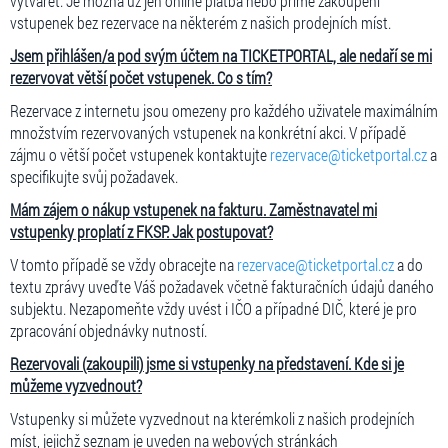
vytvářet. Je možná už jen online platba nebo přímé zakoupení
vstupenek bez rezervace na některém z našich prodejních míst.
Jsem přihlášen/a pod svým účtem na TICKETPORTAL, ale nedaří se mi
rezervovat větší počet vstupenek. Co s tím?
Rezervace z internetu jsou omezeny pro každého uživatele maximálním
množstvím rezervovaných vstupenek na konkrétní akci. V případě
zájmu o větší počet vstupenek kontaktujte
rezervace@ticketportal.cz
a
specifikujte svůj požadavek.
Mám zájem o nákup vstupenek na fakturu. Zaměstnavatel mi
vstupenky proplatí z FKSP. Jak postupovat?
V tomto případě se vždy obracejte na
rezervace@ticketportal.cz
a do
textu zprávy uveďte Váš požadavek včetně fakturačních údajů daného
subjektu. Nezapomeňte vždy uvést i IČO a případné DIČ, které je pro
zpracování objednávky nutností.
Rezervovali (zakoupili) jsme si vstupenky na představení. Kde si je
můžeme vyzvednout?
Vstupenky si můžete vyzvednout na kterémkoli z našich prodejních
míst, jejichž seznam je uveden na webových stránkách