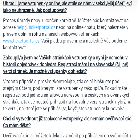
volbu můžete kdykoliv změnit v zápatí stránky v záložce
Uhradili jsme vstupenky online, ale stále se nám v sekci „Můj účet" jeví
„Cookies a jejich nastavení“.
jako neuhrazené. Jak postupovat?
Proces úhrady nebyl ukončen korektně. Můžete nás kontaktovat na
adrese
help@ticketportal.cz
nebo na online chatu, který naleznete v
pravém dolním rohu na našich webových stránkách
www.ticketportal.cz
. Vaši platbu prověříme a následně Vás budeme
kontaktovat.
Zakoupil/a jsem na Vašich stránkách vstupenky a nyní je nemohu v
historii objednávek dohledat. Registraci mám i na slovenské (či jiné)
verzi stránek. Je možné vstupenky dohledat?
V tomto případě si prosím zkontrolujte, zda se přihlašujete pod
stejným účtem, pod kterým jste vstupenky zakoupil/a. Pokud máte
registraci pod jednou emailovou adresou i na českých a slovenských
stránkách, tak se nestačí přihlásit na libovolné verzi stránek, nýbrž na
té verzi , na které jste se přihlásil/a, když jste vstupenky kupoval/a.
Chci si vyzvednout již zaplacené vstupenky, ale nemám ověřovací kód.
Co mám dělat?
Ověřovací kód si můžete kdykoliv změnit po přihlášení do svého účtu