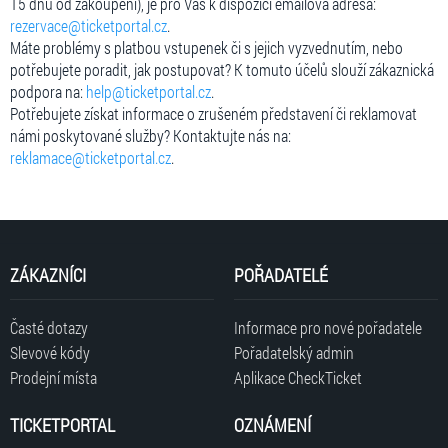
15 dnů od zakoupení), je pro Vás k dispozici emailová adresa:
rezervace@ticketportal.cz
.
Máte problémy s platbou vstupenek či s jejich vyzvednutím, nebo
potřebujete poradit, jak postupovat? K tomuto účelů slouží zákaznická
podpora na:
help@ticketportal.cz
.
Potřebujete získat informace o zrušeném představení či reklamovat
námi poskytované služby? Kontaktujte nás na:
reklamace@ticketportal.cz
.
ZÁKAZNÍCI
POŘADATELÉ
Časté dotazy
Informace pro nové pořadatele
Slevové kódy
Pořadatelský admin
Prodejní místa
Aplikace CheckTicket
TICKETPORTAL
OZNÁMENÍ