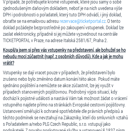
V případě, že potřebujete kromě vstupenek, které jsou samy o sobě
zjednodušeným daňovým dokladem, neboť je na nich uvedena výše
DPH i podrobnosti o pořadateli, který tuto DPH odvádí, i jiný doklad,
obraťte se na emailovou adresu
rezervace@ticketportal.cz
. O tento
doklad požádejte bezprostředně po zakoupení vstupenek. Doklad lze
zaslat elektronicky, případně si jej můžete vyzvednout na centrále
TICKETPORTAL v Praze, na adrese Italská 2581/67, Praha 2.
Koupil/a jsem si přes vás vstupenky na představení, ale bohužel se ho
nebudu moci zúčastnit (např. z osobních důvodů). Kde a jak je mohu
vrátit?
Vstupenky se dají vracet pouze v případech, že představení bylo
zrušeno nebo bylo změněno datum konání této akce. Pokud máte
sjednáno pojištění a nemůžete se akce zúčastnit, lze jej využít v
případech stanovených pojišťovnou. Podrobný výpis situací, kdy
dochází k pojistné události a nastává Vám tak možnost žádat o vrácení
vstupného najdete přímo na stránkách Evropské cestovní pojišťovny.
Ustanovení směřující k ochraně spotřebitele dle právních předpisů a
těchto podmínek se nevztahují na Zákazníky, kteří do smluvních vztahů
s Pořadatelem a/nebo PLG Czech Republic, s.r.o. vstupují jako
podnikatelé. Z povahy poskytované služby a ustanovení § 1837 písm.