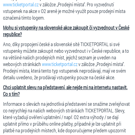
www.ticketportal.cz
v záložce „Prodejní místa“. Pro vyzvednutí
vstupenek na akce v O2 areně je možné využít pouze prodejní místa
označená tímto logem.
Mohu si vstupenky na slovenské akce zakoupit či vyzvednout v České
republice?
Ano, díky propojení české a slovenské sítě TICKETPORTAL si své
vstupenky můžete zakoupit nebo vyzvednout i v České republice, a to
na většině našich prodejních míst, jejichž seznam je uveden na
webových stránkách
www.ticketportal.cz
v záložce „Prodejní místa“.
Prodejní místa, která tento typ vstupenek neprodávají, mají ve svém
detailu uvedeno, že prodávají vstupenky pouze na české akce.
Chci uplatnit slevu na představení, ale nejde mi na internetu nastavit.
Co s tím?
Informace o slevách na jednotlivá představení se snažíme zveřejňovat
co nejrychleji na našich webových stránkách TICKETPORTAL. Slevy,
které vyžadují ověření uplatnění / např. O2 extra výhody / se dají
uplatnit přímo v průběhu online platby, případně je lze uplatnit při
platbě na prodejních místech, kde doporučujeme předem upozornit