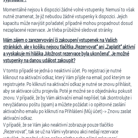
Momentálně nejsou k dispozici žádné volné vstupenky. Nemusí to však
nutně znamenat, že již nebudou žádné vstupenky k dispozici. Jejich
kapacitu může navýšit pořadatel, případně mohou propadnout dosud
nezaplacené rezervace. Je třeba průběžně sledovat stránky.
Mám zájem o zarezervování či zakoupení vstupenek na Vašich
stránkách, ale v košíku nejsou tlačítka „Rezervovat“ ani „Zaplatit“ aktivní
a vyskakuje mi hláška „Možnost rezervace byla ukončena“. Je možné
vstupenky na danou událost zakoupit?
V tomto případě se jedná o neaktivní účet. Po registraci je nutné
kliknout na aktivační odkaz, který Vám přijde na email, pod kterým se
registrujete. Po kliknutí na aktivační odkaz je nutné se znovu přihlásit,
aby se aktivace účtu projevila. Poté je možné se o objednávku pokusit
znovu. V případě, že by Vám aktivační email nepřišel, tak zkontrolujte i
nevyžádanou poštu (spam) a můžete požádat i o opětovné zaslání
aktivačního emailu po kliknutí na Přihlášení (Můj účet) -> Znovu zaslat
aktivační odkaz.
V případě, že se Vám jako neaktivní zobrazuje pouze tlačítko
„Rezervovat“, tak se už na Vámi vybranou akci nedají rezervace