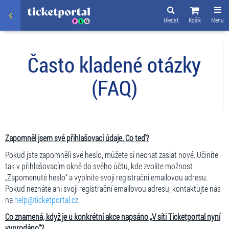
Hledat
Košík
Menu
Často kladené otázky
(FAQ)
Zapomněl jsem své přihlašovací údaje. Co teď?
Pokud jste zapomněli své heslo, můžete si nechat zaslat nové. Učiníte
tak v přihlašovacím okně do svého účtu, kde zvolíte možnost
„Zapomenuté heslo“ a vyplníte svoji registrační emailovou adresu.
Pokud neznáte ani svoji registrační emailovou adresu, kontaktujte nás
na
help@ticketportal.cz
.
Co znamená, když je u konkrétní akce napsáno „V síti Ticketportal nyní
vyprodáno“?