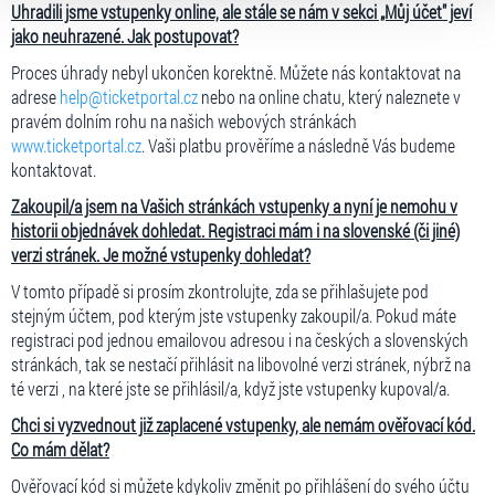
volbu můžete kdykoliv změnit v zápatí stránky v záložce
Uhradili jsme vstupenky online, ale stále se nám v sekci „Můj účet" jeví
„Cookies a jejich nastavení“.
jako neuhrazené. Jak postupovat?
Proces úhrady nebyl ukončen korektně. Můžete nás kontaktovat na
adrese
help@ticketportal.cz
nebo na online chatu, který naleznete v
pravém dolním rohu na našich webových stránkách
www.ticketportal.cz
. Vaši platbu prověříme a následně Vás budeme
kontaktovat.
Zakoupil/a jsem na Vašich stránkách vstupenky a nyní je nemohu v
historii objednávek dohledat. Registraci mám i na slovenské (či jiné)
verzi stránek. Je možné vstupenky dohledat?
V tomto případě si prosím zkontrolujte, zda se přihlašujete pod
stejným účtem, pod kterým jste vstupenky zakoupil/a. Pokud máte
registraci pod jednou emailovou adresou i na českých a slovenských
stránkách, tak se nestačí přihlásit na libovolné verzi stránek, nýbrž na
té verzi , na které jste se přihlásil/a, když jste vstupenky kupoval/a.
Chci si vyzvednout již zaplacené vstupenky, ale nemám ověřovací kód.
Co mám dělat?
Ověřovací kód si můžete kdykoliv změnit po přihlášení do svého účtu