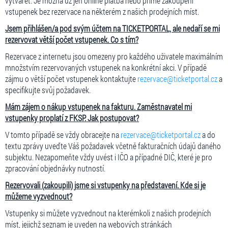
vytvářet. Je možná už jen online platba nebo přímé zakoupení
vstupenek bez rezervace na některém z našich prodejních míst.
Jsem přihlášen/a pod svým účtem na TICKETPORTAL, ale nedaří se mi
rezervovat větší počet vstupenek. Co s tím?
Rezervace z internetu jsou omezeny pro každého uživatele maximálním
množstvím rezervovaných vstupenek na konkrétní akci. V případě
zájmu o větší počet vstupenek kontaktujte
rezervace@ticketportal.cz
a
specifikujte svůj požadavek.
Mám zájem o nákup vstupenek na fakturu. Zaměstnavatel mi
vstupenky proplatí z FKSP. Jak postupovat?
V tomto případě se vždy obracejte na
rezervace@ticketportal.cz
a do
textu zprávy uveďte Váš požadavek včetně fakturačních údajů daného
subjektu. Nezapomeňte vždy uvést i IČO a případné DIČ, které je pro
zpracování objednávky nutností.
Rezervovali (zakoupili) jsme si vstupenky na představení. Kde si je
můžeme vyzvednout?
Vstupenky si můžete vyzvednout na kterémkoli z našich prodejních
míst, jejichž seznam je uveden na webových stránkách