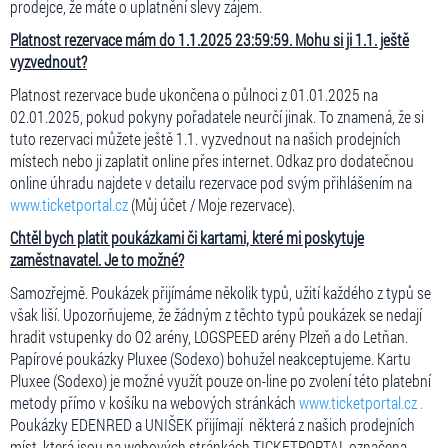
prodejce, že máte o uplatnění slevy zájem.
Platnost rezervace mám do 1.1.2025 23:59:59. Mohu si ji 1.1. ještě
vyzvednout?
Platnost rezervace bude ukončena o půlnoci z 01.01.2025 na
02.01.2025, pokud pokyny pořadatele neurčí jinak. To znamená, že si
tuto rezervaci můžete ještě 1.1. vyzvednout na našich prodejních
místech nebo ji zaplatit online přes internet. Odkaz pro dodatečnou
online úhradu najdete v detailu rezervace pod svým přihlášením na
www.ticketportal.cz
(Můj účet / Moje rezervace).
Chtěl bych platit poukázkami či kartami, které mi poskytuje
zaměstnavatel. Je to možné?
Samozřejmě. Poukázek přijímáme několik typů, užití každého z typů se
však liší. Upozorňujeme, že žádným z těchto typů poukázek se nedají
hradit vstupenky do O2 arény, LOGSPEED arény Plzeň a do Letňan.
Papírové poukázky Pluxee (Sodexo) bohužel neakceptujeme. Kartu
Pluxee (Sodexo) je možné využít pouze on-line po zvolení této platební
metody přímo v košíku na webových stránkách
www.ticketportal.cz .
Poukázky EDENRED a UNIŠEK přijímají některá z našich prodejních
míst, která jsou na webových stránkách TICKETPORTAL označena