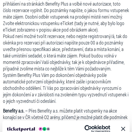
přihlášení na stránkách Benefity Plus a volbě nové autorizace, toto
číslo rezervace vyplnit. Do poznámky napište, o jakou formu vstupenek
máte zájem. Osobní odběr vstupenek na prodejní místě není možný.
Zvolte elektronickou vstupenku eTicket (tady je nutné, aby bylo logo
eTicket zobrazeno v popisu akce pod obrázkem akce).
Pokud není možné tvořit rezervace, nebo nejste registrovaný/á, tak do
okénka pro rezervaci při autorizaci napište pouze 00 a do poznámky
uveďte přesnou specifikaci akce, představení, data a místa konání, a
také umístění sedadel, o která máte zájem. Pokud budou volná v
momentě zpracování Vaší objednávky, tak je k objednávce přiřadíme,
případně zvolíme místa co nejblíže k těm Vámi požadovaným.
Systém Benefity Plus Vám po dokončení objednávky pošle
automatické potvrzení objednávky, které zašle i pracovníkům
obchodního oddělení. Ti Vás po zpracování objednávky vyrozumí o
jejím dokončení a v závislosti na zvoleném typu vyzvednutí vstupenek i
o jejich vyzvednutí či odeslání.
Benefity a.s.
– Přes Benefity a.s. můžete platit vstupenky na akce
konající se v ČR včetně O2 arény, přičemž je možné platit dle podmínek
uvedených v návodu na webu Benefity a.s..