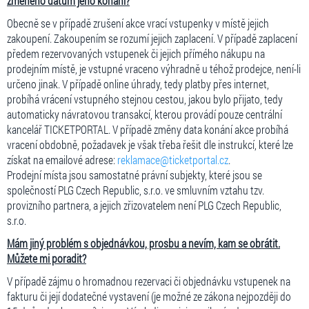
změněno datum jeho konání?
Obecně se v případě zrušení akce vrací vstupenky v místě jejich
zakoupení. Zakoupením se rozumí jejich zaplacení. V případě zaplacení
předem rezervovaných vstupenek či jejich přímého nákupu na
prodejním místě, je vstupné vraceno výhradně u téhož prodejce, není-li
určeno jinak. V případě online úhrady, tedy platby přes internet,
probíhá vrácení vstupného stejnou cestou, jakou bylo přijato, tedy
automaticky návratovou transakcí, kterou provádí pouze centrální
kancelář TICKETPORTAL. V případě změny data konání akce probíhá
vracení obdobně, požadavek je však třeba řešit dle instrukcí, které lze
získat na emailové adrese:
reklamace@ticketportal.cz
.
Prodejní místa jsou samostatné právní subjekty, které jsou se
společností PLG Czech Republic, s.r.o. ve smluvním vztahu tzv.
provizního partnera, a jejich zřizovatelem není PLG Czech Republic,
s.r.o.
Mám jiný problém s objednávkou, prosbu a nevím, kam se obrátit.
Můžete mi poradit?
V případě zájmu o hromadnou rezervaci či objednávku vstupenek na
fakturu či její dodatečné vystavení (je možné ze zákona nejpozději do