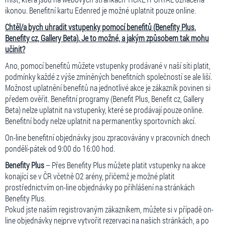
ikonou. Benefitní kartu Edenred je možné uplatnit pouze online.
Chtěl/a bych uhradit vstupenky pomocí benefitů (Benefity Plus,
Benefity cz, Gallery Beta). Je to možné, a jakým způsobem tak mohu
učinit?
Ano, pomocí benefitů můžete vstupenky prodávané v naší síti platit,
podmínky každé z výše zmíněných benefitních společností se ale liší.
Možnost uplatnění benefitů na jednotlivé akce je zákazník povinen si
předem ověřit. Benefitní programy (Benefit Plus, Benefit cz, Gallery
Beta) nelze uplatnit na vstupenky, které se prodávají pouze online.
Benefitní body nelze uplatnit na permanentky sportovních akcí.
On-line benefitní objednávky jsou zpracovávány v pracovních dnech
pondělí-pátek od 9:00 do 16:00 hod.
Benefity Plus
– Přes Benefity Plus můžete platit vstupenky na akce
konající se v ČR včetně O2 arény, přičemž je možné platit
prostřednictvím on-line objednávky po přihlášení na stránkách
Benefity Plus.
Pokud jste naším registrovaným zákazníkem, můžete si v případě on-
line objednávky nejprve vytvořit rezervaci na našich stránkách, a po