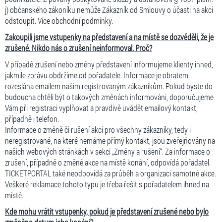
j) občanského zákoníku nemůže Zákazník od Smlouvy o účasti na akci
odstoupit. Více obchodní podmínky.
Zakoupili jsme vstupenky na představení a na místě se dozvěděli, že je
zrušené. Nikdo nás o zrušení neinformoval. Proč?
V případě zrušení nebo změny představení informujeme klienty ihned,
jakmile zprávu obdržíme od pořadatele. Informace je obratem
rozeslána emailem našim registrovaným zákazníkům. Pokud byste do
budoucna chtěli být o takových změnách informováni, doporučujeme
Vám při registraci vyplňovat a pravdivě uvádět emailový kontakt,
případně i telefon.
Informace o změně či rušení akcí pro všechny zákazníky, tedy i
neregistrované, na které nemáme přímý kontakt, jsou zveřejňovány na
našich webových stránkách v sekci „Změny a rušení“. Za informace o
zrušení, případně o změně akce na místě konání, odpovídá pořadatel.
TICKETPORTAL také neodpovídá za průběh a organizaci samotné akce.
Veškeré reklamace tohoto typu je třeba řešit s pořadatelem ihned na
místě.
Kde mohu vrátit vstupenky, pokud je představení zrušené nebo bylo